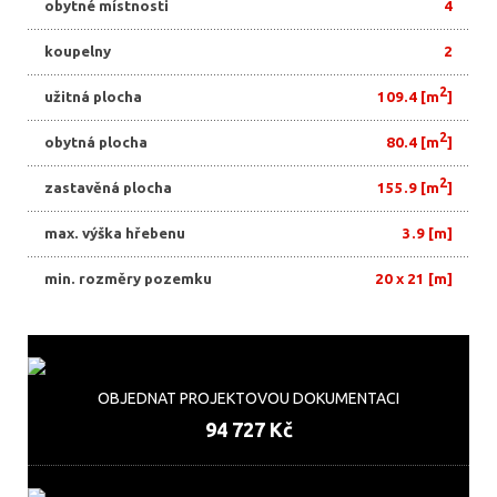
obytné místnosti
4
koupelny
2
2
užitná plocha
109.4 [m
]
2
obytná plocha
80.4 [m
]
2
zastavěná plocha
155.9 [m
]
max. výška hřebenu
3.9 [m]
min. rozměry pozemku
20 x 21 [m]
OBJEDNAT PROJEKTOVOU DOKUMENTACI
94 727 Kč