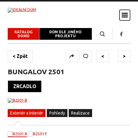
KATALOG
DŮM DLE JINÉHO
DOMŮ
PROJEKTU
< Zpět
<
>
BUNGALOV 2501
ZRCADLO
16 850 Kč
Exteriér a Interiér
Pohledy
Realizace
měsíčně
NOVINKA