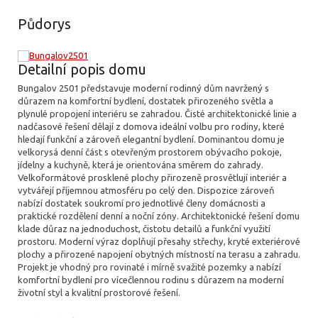
Půdorys
Detailní popis domu
Bungalov 2501 představuje moderní rodinný dům navržený s
důrazem na komfortní bydlení, dostatek přirozeného světla a
plynulé propojení interiéru se zahradou. Čisté architektonické linie a
nadčasové řešení dělají z domova ideální volbu pro rodiny, které
hledají funkční a zároveň elegantní bydlení. Dominantou domu je
velkorysá denní část s otevřeným prostorem obývacího pokoje,
jídelny a kuchyně, která je orientována směrem do zahrady.
Velkoformátové prosklené plochy přirozeně prosvětlují interiér a
vytvářejí příjemnou atmosféru po celý den. Dispozice zároveň
nabízí dostatek soukromí pro jednotlivé členy domácnosti a
praktické rozdělení denní a noční zóny. Architektonické řešení domu
klade důraz na jednoduchost, čistotu detailů a funkční využití
prostoru. Moderní výraz doplňují přesahy střechy, kryté exteriérové
​​plochy a přirozené napojení obytných místností na terasu a zahradu.
Projekt je vhodný pro rovinaté i mírně svažité pozemky a nabízí
komfortní bydlení pro vícečlennou rodinu s důrazem na moderní
životní styl a kvalitní prostorové řešení.