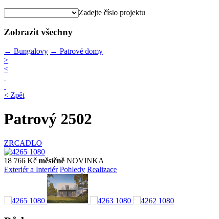
Zadejte číslo projektu
Zobrazit všechny
→
Bungalovy
→
Patrové domy
>
<
< Zpět
Patrový 2502
ZRCADLO
18 766 Kč
měsíčně
NOVINKA
Exteriér a Interiér
Pohledy
Realizace