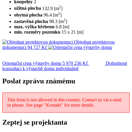
koupelny
2
2
užitná plocha
132.9 [m
]
2
obytná plocha
96.4 [m
]
2
zastavěná plocha
98.3 [m
]
max. výška hřebenu
6.8 [m]
min. rozměry pozemku
15 x 21 [m]
Objednat projektovou
dokumentaci
94 727 Kč
Orientační cena výstavby domu
5 970 236 Kč
Dohodnout
konzultaci k výstavbě domu
individuálně
Poslat zprávu známému
This form is not allowed in this country. Contact us via e-mail
or phone. See page "Kontakt" for more details.
Zeptej se projektanta