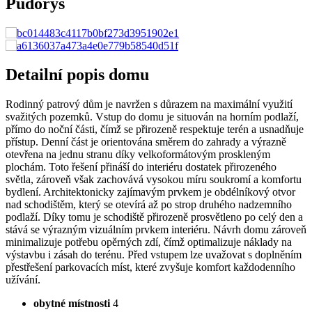
Půdorys
Detailní popis domu
Rodinný patrový dům je navržen s důrazem na maximální využití
svažitých pozemků. Vstup do domu je situován na horním podlaží,
přímo do noční části, čímž se přirozeně respektuje terén a usnadňuje
přístup. Denní část je orientována směrem do zahrady a výrazně
otevřena na jednu stranu díky velkoformátovým proskleným
plochám. Toto řešení přináší do interiéru dostatek přirozeného
světla, zároveň však zachovává vysokou míru soukromí a komfortu
bydlení. Architektonicky zajímavým prvkem je obdélníkový otvor
nad schodištěm, který se otevírá až po strop druhého nadzemního
podlaží. Díky tomu je schodiště přirozeně prosvětleno po celý den a
stává se výrazným vizuálním prvkem interiéru. Návrh domu zároveň
minimalizuje potřebu opěrných zdí, čímž optimalizuje náklady na
výstavbu i zásah do terénu. Před vstupem lze uvažovat s doplněním
přestřešení parkovacích míst, které zvyšuje komfort každodenního
užívání.
obytné místnosti
4