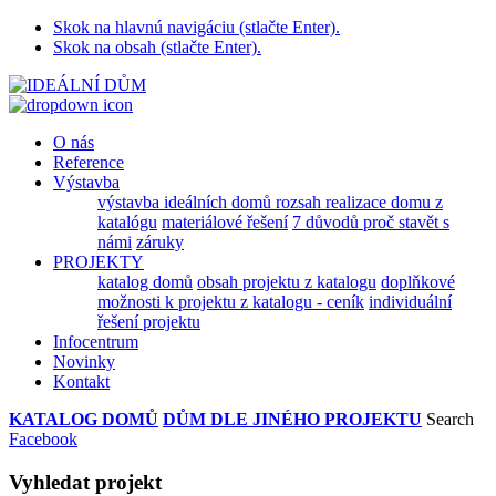
Skok na hlavnú navigáciu (stlačte Enter).
Skok na obsah (stlačte Enter).
O nás
Reference
Výstavba
výstavba ideálních domů
rozsah realizace domu z
katalógu
materiálové řešení
7 důvodů proč stavět s
námi
záruky
PROJEKTY
katalog domů
obsah projektu z katalogu
doplňkové
možnosti k projektu z katalogu - ceník
individuální
řešení projektu
Infocentrum
Novinky
Kontakt
KATALOG DOMŮ
DŮM DLE JINÉHO PROJEKTU
Search
Facebook
Vyhledat projekt