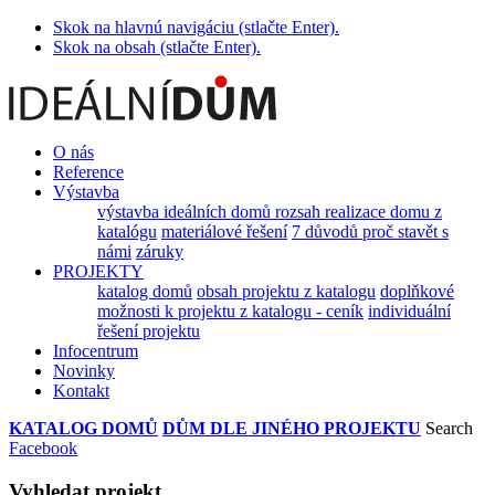
Skok na hlavnú navigáciu (stlačte Enter).
Skok na obsah (stlačte Enter).
O nás
Reference
Výstavba
výstavba ideálních domů
rozsah realizace domu z
katalógu
materiálové řešení
7 důvodů proč stavět s
námi
záruky
PROJEKTY
katalog domů
obsah projektu z katalogu
doplňkové
možnosti k projektu z katalogu - ceník
individuální
řešení projektu
Infocentrum
Novinky
Kontakt
KATALOG DOMŮ
DŮM DLE JINÉHO PROJEKTU
Search
Facebook
Vyhledat projekt