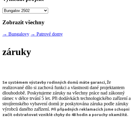
Zobrazit všechny
→
Bungalovy
→
Patrové domy
záruky
že
Se systémem výstavby rodinných domů máte garanci,
realizované dílo si zachová funkci a vlastnosti dané projektantem
dlouhodobě. Poskytujeme záruky na všechny práce nad zákonný
rámec v délce trvání 5 let. Při dodávkách technologického zařízení a
strojírenského vybavení domů je poskytována záruka podle záruky
výrobců daného zařízení.
Při případných reklamacích jsme schopni
začít odstraňovat vzniklé chyby do 48 hodin a poruchy okamžitě.