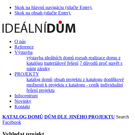
Skok na hlavnú navigáciu (stlačte Enter).
Skok na obsah (stlačte Enter).
O nás
Reference
Výstavba
výstavba ideálních domů
rozsah realizace domu z
katalógu
materiálové řešení
7 důvodů proč stavět s
námi
záruky
PROJEKTY
katalog domů
obsah projektu z katalogu
doplňkové
možnosti k projektu z katalogu - ceník
individuální
řešení projektu
Infocentrum
Novinky
Kontakt
KATALOG DOMŮ
DŮM DLE JINÉHO PROJEKTU
Search
Facebook
Vyhledat projekt