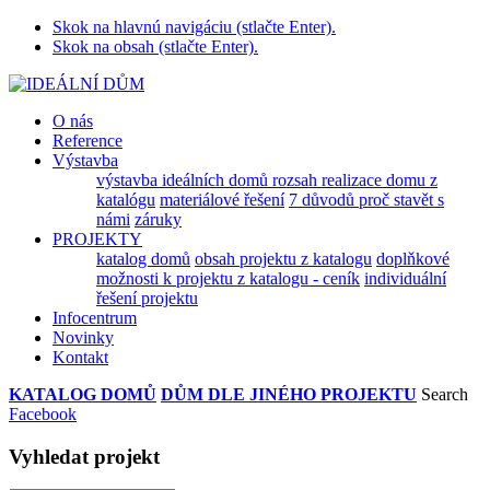
Skok na hlavnú navigáciu (stlačte Enter).
Skok na obsah (stlačte Enter).
O nás
Reference
Výstavba
výstavba ideálních domů
rozsah realizace domu z
katalógu
materiálové řešení
7 důvodů proč stavět s
námi
záruky
PROJEKTY
katalog domů
obsah projektu z katalogu
doplňkové
možnosti k projektu z katalogu - ceník
individuální
řešení projektu
Infocentrum
Novinky
Kontakt
KATALOG DOMŮ
DŮM DLE JINÉHO PROJEKTU
Search
Facebook
Vyhledat projekt