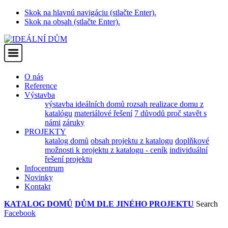
Skok na hlavnú navigáciu (stlačte Enter).
Skok na obsah (stlačte Enter).
O nás
Reference
Výstavba
výstavba ideálních domů
rozsah realizace domu z
katalógu
materiálové řešení
7 důvodů proč stavět s
námi
záruky
PROJEKTY
katalog domů
obsah projektu z katalogu
doplňkové
možnosti k projektu z katalogu - ceník
individuální
řešení projektu
Infocentrum
Novinky
Kontakt
KATALOG DOMŮ
DŮM DLE JINÉHO PROJEKTU
Search
Facebook