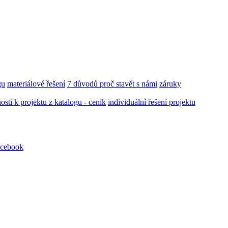
gu
materiálové řešení
7 důvodů proč stavět s námi
záruky
ti k projektu z katalogu - ceník
individuální řešení projektu
cebook