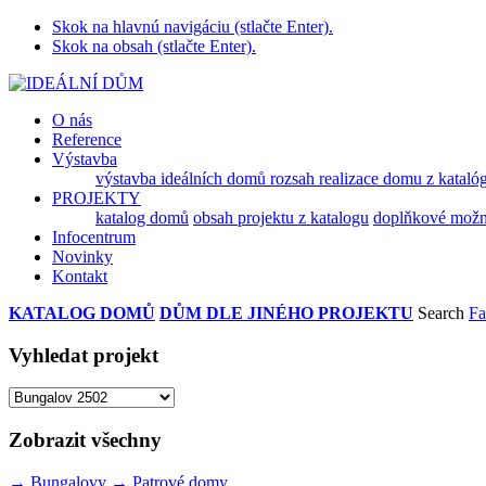
Skok na hlavnú navigáciu (stlačte Enter).
Skok na obsah (stlačte Enter).
O nás
Reference
Výstavba
výstavba ideálních domů
rozsah realizace domu z kataló
PROJEKTY
katalog domů
obsah projektu z katalogu
doplňkové možnos
Infocentrum
Novinky
Kontakt
KATALOG DOMŮ
DŮM DLE JINÉHO PROJEKTU
Search
Fa
Vyhledat projekt
Zobrazit všechny
→
Bungalovy
→
Patrové domy