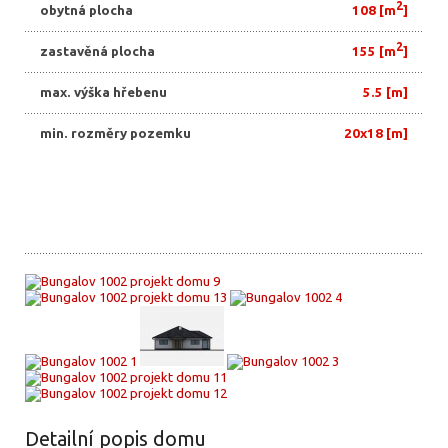
2
obytná plocha
108 [m
]
2
zastavěná plocha
155 [m
]
max. výška hřebenu
5.5 [m]
min. rozměry pozemku
20x18 [m]
Exteriér a Interiér
Pohledy
Realizace
Detailní popis domu