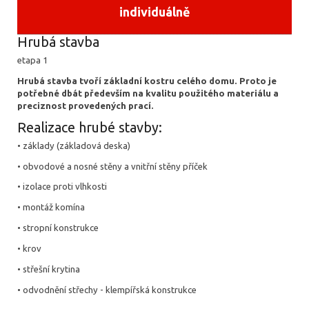
individuálně
Hrubá stavba
etapa 1
Hrubá stavba tvoří základní kostru celého domu. Proto je
potřebné dbát především na kvalitu použitého materiálu a
preciznost provedených prací.
Realizace hrubé stavby:
• základy (základová deska)
• obvodové a nosné stěny a vnitřní stěny příček
• izolace proti vlhkosti
• montáž komína
• stropní konstrukce
• krov
• střešní krytina
• odvodnění střechy - klempířská konstrukce