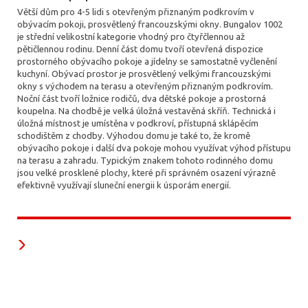
Větší dům pro 4-5 lidi s otevřeným přiznaným podkrovím v
obývacím pokoji, prosvětlený francouzskými okny. Bungalov 1002
je střední velikostní kategorie vhodný pro čtyřčlennou až
pětičlennou rodinu. Denní část domu tvoří otevřená dispozice
prostorného obývacího pokoje a jídelny se samostatně vyčlenění
kuchyní. Obývací prostor je prosvětlený velkými francouzskými
okny s východem na terasu a otevřeným přiznaným podkrovím.
Noční část tvoří ložnice rodičů, dva dětské pokoje a prostorná
koupelna. Na chodbě je velká úložná vestavěná skříň. Technická i
úložná místnost je umístěna v podkroví, přístupná sklápěcím
schodištěm z chodby. Výhodou domu je také to, že kromě
obývacího pokoje i další dva pokoje mohou využívat výhod přístupu
na terasu a zahradu. Typickým znakem tohoto rodinného domu
jsou velké prosklené plochy, které při správném osazení výrazně
efektivně využívají sluneční energii k úsporám energií.
Naši partneři