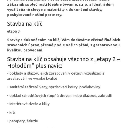
zákazník společnosti Ideálne bývanie, s.r.o. a Ideální dům
využít různé slevy na materiály k dokončení stavby,
poskytované našimi partnery.
Stavba na klíč
etapa 3
Stavby s dokončením na klíč, Vám dodáváme včetně finálních
stavebních úprav, přesně podle Vašich přání, s garantovanou
kvalitou provedení.
Stavba na klíč obsahuje všechno z „etapy 2 –
Holodům“ plus navíc:
• obklady a dlažby, jejich zpracování v detailní vizualizaci a
zrealizování ve vysoké kvalitě
• sanitární zařízení, vany, sprchovací kouty, podlahoviny
• obklad schodišťových stupňů dřevem nebo dlažbou, zábradlí
• interiérové dveře a kliky
• krb
• parapety, žaluzie