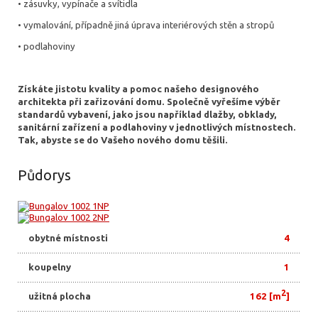
• zásuvky, vypínače a svítidla
• vymalování, případně jiná úprava interiérových stěn a stropů
• podlahoviny
Získáte jistotu kvality a pomoc našeho designového
architekta při zařizování domu. Společně vyřešíme výběr
standardů vybavení, jako jsou například dlažby, obklady,
sanitární zařízení a podlahoviny v jednotlivých místnostech.
Tak, abyste se do Vašeho nového domu těšili.
Půdorys
obytné místnosti
4
koupelny
1
2
užitná plocha
162 [m
]