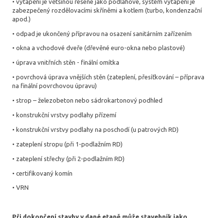
• vytápění je většinou řešené jako podlahové, systém vytápění je
zabezpečený rozdělovacími skříněmi a kotlem (turbo, kondenzační
apod.)
• odpad je ukončený přípravou na osazení sanitárním zařízením
• okna a vchodové dveře (dřevěné euro-okna nebo plastové)
• úprava vnitřních stěn - finální omítka
• povrchová úprava vnějších stěn (zateplení, přesíťkování – příprava
na finální povrchovou úpravu)
• strop – železobeton nebo sádrokartonový podhled
• konstrukční vrstvy podlahy přízemí
• konstrukční vrstvy podlahy na poschodí (u patrových RD)
• zateplení stropu (při 1-podlažním RD)
• zateplení střechy (při 2-podlažním RD)
• certifikovaný komín
• VRN
Při dokončení stavby v dané etapě může stavebník jako