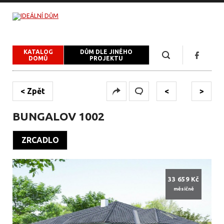
KATALOG
DŮM DLE JINÉHO
DOMŮ
PROJEKTU
< Zpět
<
>
BUNGALOV 1002
ZRCADLO
33 659 Kč
měsíčně