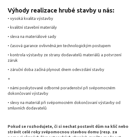
Výhody realizace hrubé stavby u nás:
• vysoká kvalita výstavby
• kvalitní stavební materiály
• sleva na materiálové sady
• časová garance ovlivněná jen technologickým postupem
• kontrola výstavby ze strany dodavatelů materiálů a potvrzení
záruk
• záruční doba začíná plynout dnem odevzdání stavby
+
• námi poskytované odborné poradenství při svépomocném
dokončovaní výstavby
• slevy na materiál při svépomocném dokončovaní výstavby od
smluvních dodavatelů
Pokud se rozhodujete, či si nechat postavit dům na klíč nebo
strávit celé roky svépomocnou stavbou domu (resp. za