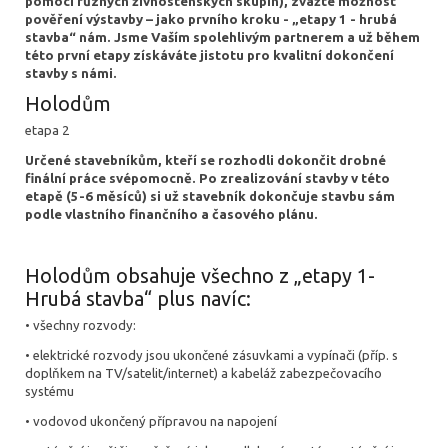
pomoci různých živnostenských skupin), zvažte možnost
pověření výstavby – jako prvního kroku - „etapy 1 - hrubá
stavba“ nám. Jsme Vaším spolehlivým partnerem a už během
této první etapy získáváte jistotu pro kvalitní dokončení
stavby s námi.
Holodům
etapa 2
Určené stavebníkům, kteří se rozhodli dokončit drobné
finální práce svépomocně. Po zrealizování stavby v této
etapě (5-6 měsíců) si už stavebník dokončuje stavbu sám
podle vlastního finančního a časového plánu.
Holodům obsahuje všechno z „etapy 1-
Hrubá stavba“ plus navíc:
• všechny rozvody:
• elektrické rozvody jsou ukončené zásuvkami a vypínači (příp. s
doplňkem na TV/satelit/internet) a kabeláž zabezpečovacího
systému
• vodovod ukončený přípravou na napojení