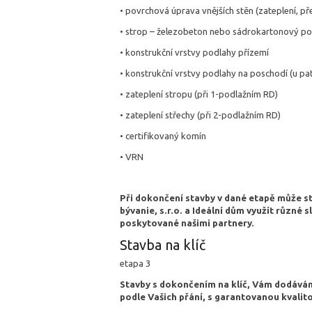
• povrchová úprava vnějších stěn (zateplení, př
• strop – železobeton nebo sádrokartonový p
• konstrukční vrstvy podlahy přízemí
• konstrukční vrstvy podlahy na poschodí (u pa
• zateplení stropu (při 1-podlažním RD)
• zateplení střechy (při 2-podlažním RD)
• certifikovaný komín
• VRN
Při dokončení stavby v dané etapě může s
bývanie, s.r.o. a Ideální dům využít různé 
poskytované našimi partnery.
Stavba na klíč
etapa 3
Stavby s dokončením na klíč, Vám dodávám
podle Vašich přání, s garantovanou kvalit