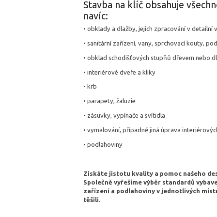
Stavba na klíč obsahuje všech
navíc:
• obklady a dlažby, jejich zpracování v detailní 
• sanitární zařízení, vany, sprchovací kouty, po
• obklad schodišťových stupňů dřevem nebo dl
• interiérové dveře a kliky
• krb
• parapety, žaluzie
• zásuvky, vypínače a svítidla
• vymalování, případně jiná úprava interiérovýc
• podlahoviny
Získáte jistotu kvality a pomoc našeho de
Společně vyřešíme výběr standardů vybavení
zařízení a podlahoviny v jednotlivých mí
těšili.