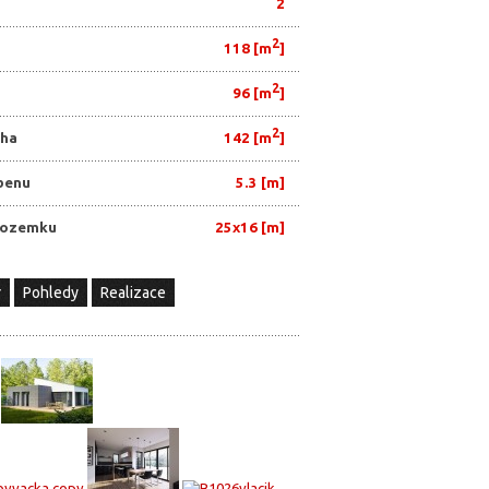
2
2
118 [m
]
2
96 [m
]
2
cha
142 [m
]
benu
5.3 [m]
pozemku
25x16 [m]
r
Pohledy
Realizace