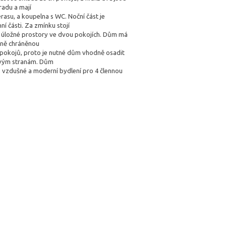
radu a mají
erasu, a koupelna s WC. Noční část je
ní části. Za zmínku stojí
úložné prostory ve dvou pokojích. Dům má
čně chráněnou
okojů, proto je nutné dům vhodně osadit
vým stranám. Dům
, vzdušné a moderní bydlení pro 4 člennou