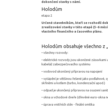
dokončení stavby s námi.
Holodům
etapa 2
Určené stavebníkům, kteří se rozhodli do
zrealizování stavby v této etapě (5-6 měs
vlastního finančního a časového plánu.
Holodům obsahuje všechno z „e
• všechny rozvody:
• elektrické rozvody jsou ukončené zásuvkami a 
kabeláž zabezpečovacího systému
• vodovod ukončený přípravou na napojení
• vytápění je většinou řešené jako podlahové,
skříněmi a kotlem (turbo, kondenzační apod.)
• odpad je ukončený přípravou na osazení sani
• okna a vchodové dveře (dřevěné euro-okna n
• úprava vnitřních stěn - finální omítka