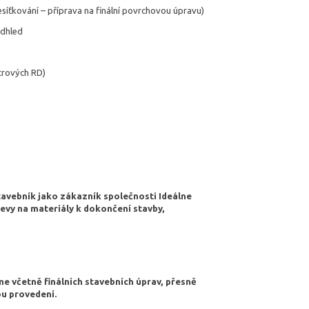
esíťkování – příprava na finální povrchovou úpravu)
odhled
trových RD)
tavebník jako zákazník společnosti Ideálne
slevy na materiály k dokončení stavby,
e včetně finálních stavebních úprav, přesně
ou provedení.