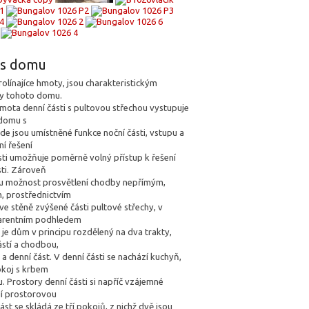
pis domu
olínajíce hmoty, jsou charakteristickým
ry tohoto domu.
hmota denní části s pultovou střechou vystupuje
 domu s
de jsou umístněné funkce noční části, vstupu a
í řešení
sti umožňuje poměrně volný přístup k řešení
sti. Zároveň
ou možnost prosvětlení chodby nepřímým,
, prostřednictvím
ve stěně zvýšené části pultové střechy, v
parentním podhledem
je dům v principu rozdělený na dva trakty,
ástí a chodbou,
 a denní část. V denní části se nachází kuchyň,
okoj s krbem
. Prostory denní části si napříč vzájemné
jí prostorovou
ást se skládá ze tří pokojů, z nichž dvě jsou