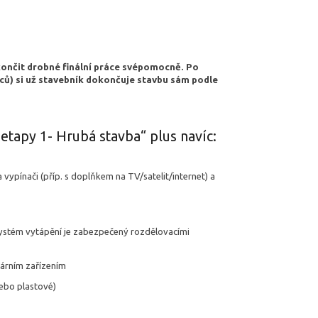
končit drobné finální práce svépomocně. Po
íců) si už stavebník dokončuje stavbu sám podle
tapy 1- Hrubá stavba“ plus navíc:
vypínači (příp. s doplňkem na TV/satelit/internet) a
 systém vytápění je zabezpečený rozdělovacími
tárním zařízením
ebo plastové)