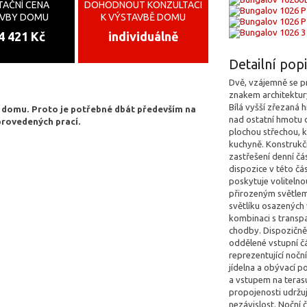
TAČNÍ CENA
DOHODNOUT KONZULTACI
AVBY DOMU
K VÝSTAVBĚ DOMU
4 421 Kč
individuálně
Detailní po
Dvě, vzájemně se pr
znakem architektu
Bílá vyšší zřezaná 
o domu. Proto je potřebné dbát především na
nad ostatní hmotu
provedených prací.
plochou střechou, k
kuchyně. Konstrukčn
zastřešení denní čá
dispozice v této čá
poskytuje voliteln
přirozeným světlem
světlíku osazených 
kombinaci s trans
chodby. Dispozičně 
oddělené vstupní č
reprezentující noční
jídelna a obývací p
a vstupem na terasu
propojenosti udržu
nezávislost. Noční č