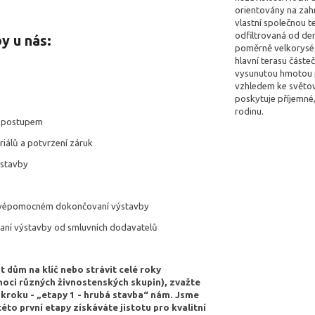
orientovány na zah
vlastní společnou t
odfiltrovaná od den
y u nás:
poměrně velkorysé 
hlavní terasu částe
vysunutou hmotou p
vzhledem ke světo
poskytuje příjemné
rodinu.
m postupem
iálů a potvrzení záruk
 stavby
 svépomocném dokončovaní výstavby
aní výstavby od smluvních dodavatelů
t dům na klíč nebo strávit celé roky
ci různých živnostenských skupin), zvažte
 kroku - „etapy 1 - hrubá stavba“ nám. Jsme
to první etapy získáváte jistotu pro kvalitní