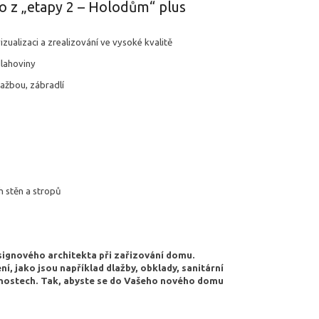
no z „etapy 2 – Holodům“ plus
vizualizaci a zrealizování ve vysoké kvalitě
dlahoviny
ažbou, zábradlí
h stěn a stropů
signového architekta při zařizování domu.
, jako jsou například dlažby, obklady, sanitární
stnostech. Tak, abyste se do Vašeho nového domu