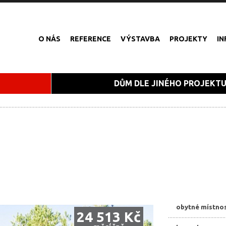
O NÁS
REFERENCE
VÝSTAVBA
PROJEKTY
I
DŮM DLE JINÉHO PROJEKT
obytné místnos
24 513 Kč