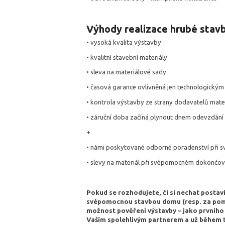
Výhody realizace hrubé stavb
• vysoká kvalita výstavby
• kvalitní stavební materiály
• sleva na materiálové sady
• časová garance ovlivněná jen technologický
• kontrola výstavby ze strany dodavatelů mater
• záruční doba začíná plynout dnem odevzdání
+
• námi poskytované odborné poradenství při
• slevy na materiál při svépomocném dokončov
Pokud se rozhodujete, či si nechat postavi
svépomocnou stavbou domu (resp. za pomo
možnost pověření výstavby – jako prvního
Vaším spolehlivým partnerem a už během té