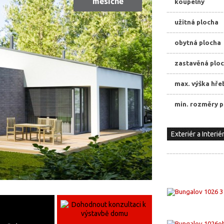
měsíčně
koupelny
užitná plocha
obytná plocha
zastavěná plo
max. výška hře
min. rozměry 
Exteriér a Interié