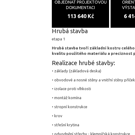
OBJEDNAT PROJEKTOVOU
ORIEN
DOKUMENTACI
VÝST
113 640 Kč
6 41
Hrubá stavba
etapa 1
Hrubá stavba tvoří základní kostru celéh
kvalitu použitého materiálu a preciznost 
Realizace hrubé stavby:
• základy (základová deska)
• obvodové a nosné stěny a vnitřní stěny příček
• izolace proti vlhkosti
• montáž komína
• stropní konstrukce
• krov
• střešní krytina
• odvodnění střechy - klempířská konstrukce