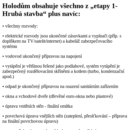
Holodům obsahuje všechno z „etapy 1-
Hrubá stavba“ plus navíc:
• všechny rozvody:
• elektrické rozvody jsou ukončené zásuvkami a vypínači (příp. s
doplňkem na TV/satelit/internet) a kabeláž zabezpečovacího
systému
• vodovod ukončený přípravou na napojení
• vytápění je většinou řešené jako podlahové, systém vytápění je
zabezpečený rozdělovacími skříněmi a kotlem (turbo, kondenzační
apod.)
• odpad je ukončený přípravou na osazení sanitárním zařízením
• okna a vchodové dveře (dřevěné euro-okna nebo plastové)
• úprava vnitřních stěn - finální omítka
• povrchová úprava vnějších stěn (zateplení, přesíťkování – příprava
na finální povrchovou úpravu)