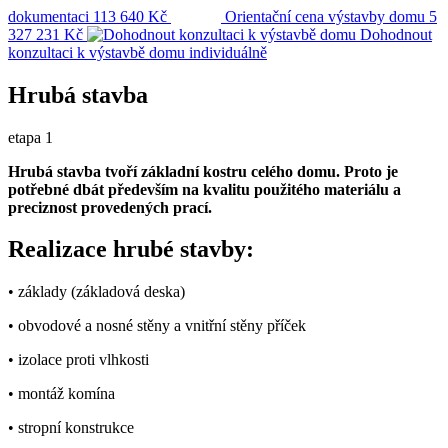
dokumentaci
113 640 Kč
Orientační cena výstavby domu
5
327 231 Kč
Dohodnout
konzultaci k výstavbě domu
individuálně
Hrubá stavba
etapa 1
Hrubá stavba tvoří základní kostru celého domu. Proto je
potřebné dbát především na kvalitu použitého materiálu a
preciznost provedených prací.
Realizace hrubé stavby:
• základy (základová deska)
• obvodové a nosné stěny a vnitřní stěny příček
• izolace proti vlhkosti
• montáž komína
• stropní konstrukce