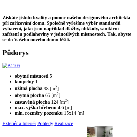
Získáte jistotu kvality a pomoc našeho designového architekta
při zařizování domu. Společně vyřešíme výběr standardů
vybavení, jako jsou například dlažby, obklady, sanitární
zařízení a podlahoviny v jednotlivých místnostech. Tak, abyste
se do Vašeho nového domu těšili.
Půdorys
obytné místnosti
5
koupelny
1
2
užitná plocha
98 [m
]
2
obytná plocha
65 [m
]
2
zastavěná plocha
124 [m
]
max. výška hřebenu
4.6 [m]
min. rozměry pozemku
15x14 [m]
Exteriér a Interiér
Pohledy
Realizace