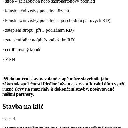
• strop – železobeton nebo sádrokartonový podhled
• konstrukční vrstvy podlahy přízemí
• konstrukční vrstvy podlahy na poschodí (u patrových RD)
• zateplení stropu (při 1-podlažním RD)
• zateplení střechy (při 2-podlažním RD)
• certifikovaný komín
• VRN
Při dokončení stavby v dané etapě může stavebník jako
zákazník společnosti Ideálne bývanie, s.r.o. a Ideální dům využít
různé slevy na materiály k dokončení stavby, poskytované
našimi partnery.
Stavba na klíč
etapa 3