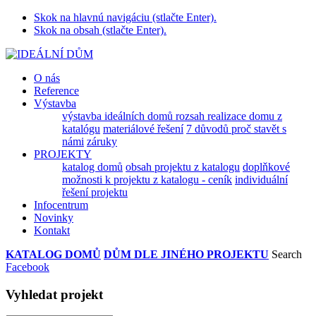
Skok na hlavnú navigáciu (stlačte Enter).
Skok na obsah (stlačte Enter).
O nás
Reference
Výstavba
výstavba ideálních domů
rozsah realizace domu z
katalógu
materiálové řešení
7 důvodů proč stavět s
námi
záruky
PROJEKTY
katalog domů
obsah projektu z katalogu
doplňkové
možnosti k projektu z katalogu - ceník
individuální
řešení projektu
Infocentrum
Novinky
Kontakt
KATALOG DOMŮ
DŮM DLE JINÉHO PROJEKTU
Search
Facebook
Vyhledat projekt