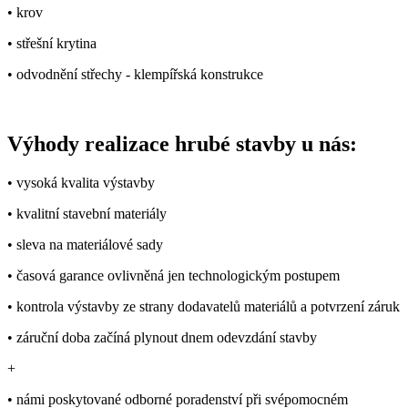
• krov
• střešní krytina
• odvodnění střechy - klempířská konstrukce
Výhody realizace hrubé stavby u nás:
• vysoká kvalita výstavby
• kvalitní stavební materiály
• sleva na materiálové sady
• časová garance ovlivněná jen technologickým postupem
• kontrola výstavby ze strany dodavatelů materiálů a potvrzení záruk
• záruční doba začíná plynout dnem odevzdání stavby
+
• námi poskytované odborné poradenství při svépomocném