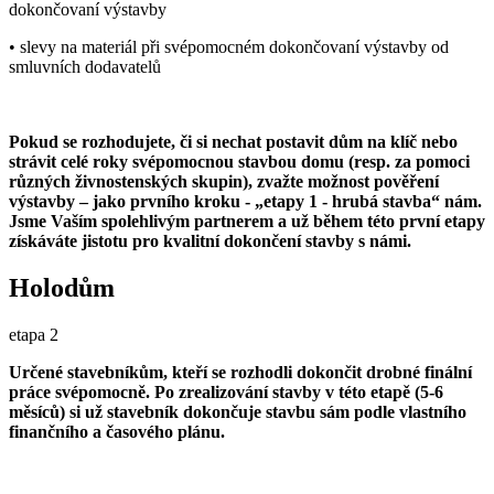
dokončovaní výstavby
• slevy na materiál při svépomocném dokončovaní výstavby od
smluvních dodavatelů
Pokud se rozhodujete, či si nechat postavit dům na klíč nebo
strávit celé roky svépomocnou stavbou domu (resp. za pomoci
různých živnostenských skupin), zvažte možnost pověření
výstavby – jako prvního kroku - „etapy 1 - hrubá stavba“ nám.
Jsme Vaším spolehlivým partnerem a už během této první etapy
získáváte jistotu pro kvalitní dokončení stavby s námi.
Holodům
etapa 2
Určené stavebníkům, kteří se rozhodli dokončit drobné finální
práce svépomocně. Po zrealizování stavby v této etapě (5-6
měsíců) si už stavebník dokončuje stavbu sám podle vlastního
finančního a časového plánu.