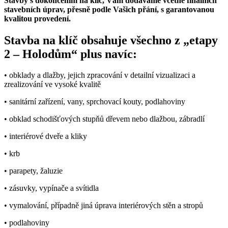
Stavby s dokončením na klíč, Vám dodáváme včetně finálních
stavebních úprav, přesně podle Vašich přání, s garantovanou
kvalitou provedení.
Stavba na klíč obsahuje všechno z „etapy
2 – Holodům“ plus navíc:
• obklady a dlažby, jejich zpracování v detailní vizualizaci a
zrealizování ve vysoké kvalitě
• sanitární zařízení, vany, sprchovací kouty, podlahoviny
• obklad schodišťových stupňů dřevem nebo dlažbou, zábradlí
• interiérové dveře a kliky
• krb
• parapety, žaluzie
• zásuvky, vypínače a svítidla
• vymalování, případně jiná úprava interiérových stěn a stropů
• podlahoviny