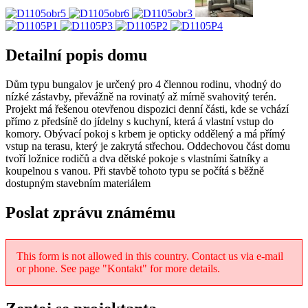
Detailní popis domu
Dům typu bungalov je určený pro 4 člennou rodinu, vhodný do
nízké zástavby, převážně na rovinatý až mírně svahovitý terén.
Projekt má řešenou otevřenou dispozici denní části, kde se vchází
přímo z předsíně do jídelny s kuchyní, která á vlastní vstup do
komory. Obývací pokoj s krbem je opticky oddělený a má přímý
vstup na terasu, který je zakrytá střechou. Oddechovou část domu
tvoří ložnice rodičů a dva dětské pokoje s vlastními šatníky a
koupelnou s vanou. Při stavbě tohoto typu se počítá s běžně
dostupným stavebním materiálem
Poslat zprávu známému
This form is not allowed in this country. Contact us via e-mail
or phone. See page "Kontakt" for more details.