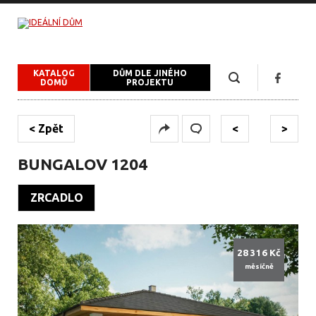
KATALOG
DŮM DLE JINÉHO
DOMŮ
PROJEKTU
< Zpět
<
>
BUNGALOV 1204
ZRCADLO
28 316 Kč
měsíčně