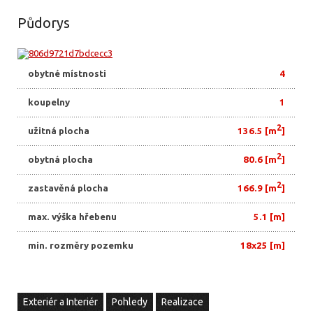
Půdorys
obytné místnosti
4
koupelny
1
2
užitná plocha
136.5 [m
]
2
obytná plocha
80.6 [m
]
2
zastavěná plocha
166.9 [m
]
max. výška hřebenu
5.1 [m]
min. rozměry pozemku
18x25 [m]
Exteriér a Interiér
Pohledy
Realizace