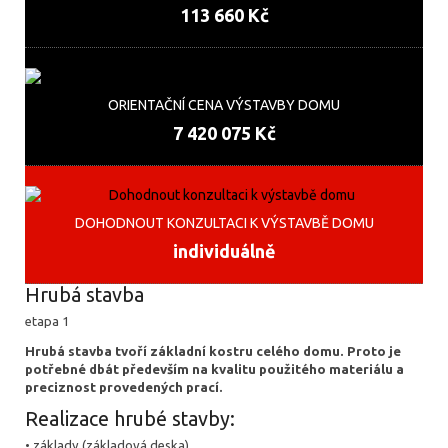
113 660 Kč
ORIENTAČNÍ CENA VÝSTAVBY DOMU
7 420 075 Kč
DOHODNOUT KONZULTACI K VÝSTAVBĚ DOMU
individuálně
Hrubá stavba
etapa 1
Hrubá stavba tvoří základní kostru celého domu. Proto je
potřebné dbát především na kvalitu použitého materiálu a
preciznost provedených prací.
Realizace hrubé stavby:
• základy (základová deska)