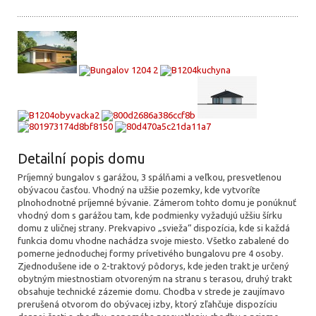
Detailní popis domu
Príjemný bungalov s garážou, 3 spálňami a veľkou, presvetlenou
obývacou časťou. Vhodný na užšie pozemky, kde vytvoríte
p
lnohodnotné príjemné bývanie. Zámerom tohto domu je ponúknuť
vhodný dom s garážou tam, kde podmienky vyžadujú užšiu šírku
domu z uličnej strany. Prekvapivo „svieža“ dispozícia, kde si každá
funkcia domu vhodne nachádza svoje miesto. Všetko zabalené do
pomerne jednoduchej formy prívetivého bungalovu pre 4 osoby.
Zjednodušene ide o 2-traktový pôdorys, kde jeden trakt je určený
obytným miestnostiam otvoreným na stranu s terasou, druhý trakt
obsahuje technické zázemie domu. Chodba v strede je zaujímavo
prerušená otvorom do obývacej izby, ktorý zľahčuje dispozíciu