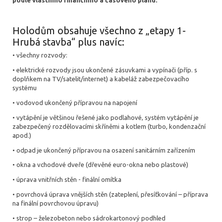
podle vlastního finančního a časového plánu.
Holodům obsahuje všechno z „etapy 1-
Hrubá stavba“ plus navíc:
• všechny rozvody:
• elektrické rozvody jsou ukončené zásuvkami a vypínači (příp. s
doplňkem na TV/satelit/internet) a kabeláž zabezpečovacího
systému
• vodovod ukončený přípravou na napojení
• vytápění je většinou řešené jako podlahové, systém vytápění je
zabezpečený rozdělovacími skříněmi a kotlem (turbo, kondenzační
apod.)
• odpad je ukončený přípravou na osazení sanitárním zařízením
• okna a vchodové dveře (dřevěné euro-okna nebo plastové)
• úprava vnitřních stěn - finální omítka
• povrchová úprava vnějších stěn (zateplení, přesíťkování – příprava
na finální povrchovou úpravu)
• strop – železobeton nebo sádrokartonový podhled