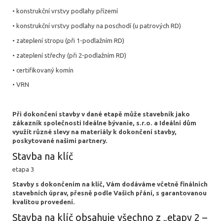
• konstrukční vrstvy podlahy přízemí
• konstrukční vrstvy podlahy na poschodí (u patrových RD)
• zateplení stropu (při 1-podlažním RD)
• zateplení střechy (při 2-podlažním RD)
• certifikovaný komín
• VRN
Při dokončení stavby v dané etapě může stavebník jako
zákazník společnosti Ideálne bývanie, s.r.o. a Ideální dům
využít různé slevy na materiály k dokončení stavby,
poskytované našimi partnery.
Stavba na klíč
etapa 3
Stavby s dokončením na klíč, Vám dodáváme včetně finálních
stavebních úprav, přesně podle Vašich přání, s garantovanou
kvalitou provedení.
Stavba na klíč obsahuje všechno z „etapy 2 –