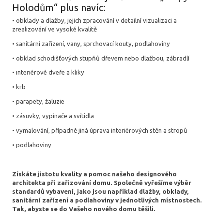
Holodům“ plus navíc:
• obklady a dlažby, jejich zpracování v detailní vizualizaci a
zrealizování ve vysoké kvalitě
• sanitární zařízení, vany, sprchovací kouty, podlahoviny
• obklad schodišťových stupňů dřevem nebo dlažbou, zábradlí
• interiérové dveře a kliky
• krb
• parapety, žaluzie
• zásuvky, vypínače a svítidla
• vymalování, případně jiná úprava interiérových stěn a stropů
• podlahoviny
Získáte jistotu kvality a pomoc našeho designového
architekta při zařizování domu. Společně vyřešíme výběr
standardů vybavení, jako jsou například dlažby, obklady,
sanitární zařízení a podlahoviny v jednotlivých místnostech.
Tak, abyste se do Vašeho nového domu těšili.