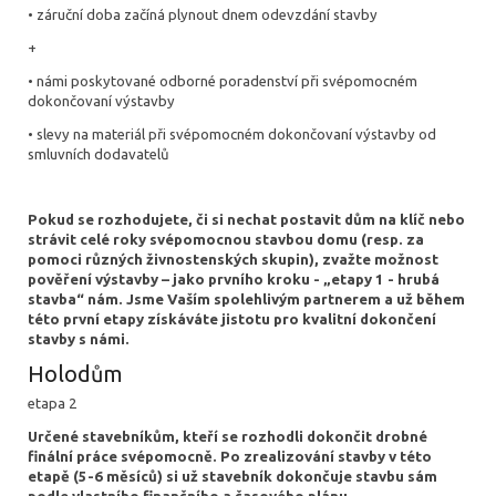
• záruční doba začíná plynout dnem odevzdání stavby
+
• námi poskytované odborné poradenství při svépomocném
dokončovaní výstavby
• slevy na materiál při svépomocném dokončovaní výstavby od
smluvních dodavatelů
Pokud se rozhodujete, či si nechat postavit dům na klíč nebo
strávit celé roky svépomocnou stavbou domu (resp. za
pomoci různých živnostenských skupin), zvažte možnost
pověření výstavby – jako prvního kroku - „etapy 1 - hrubá
stavba“ nám. Jsme Vaším spolehlivým partnerem a už během
této první etapy získáváte jistotu pro kvalitní dokončení
stavby s námi.
Holodům
etapa 2
Určené stavebníkům, kteří se rozhodli dokončit drobné
finální práce svépomocně. Po zrealizování stavby v této
etapě (5-6 měsíců) si už stavebník dokončuje stavbu sám