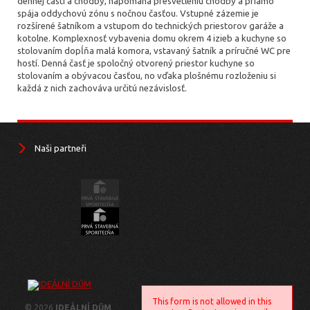
dennej časti a chodby, napomáha presvetleniu chodby a priamo
spája oddychovú zónu s nočnou časťou. Vstupné zázemie je
rozšírené šatníkom a vstupom do technických priestorov garáže a
kotolne. Komplexnosť vybavenia domu okrem 4 izieb a kuchyne so
stolovaním dopĺňa malá komora, vstavaný šatník a príručné WC pre
hostí. Denná časť je spoločný otvorený priestor kuchyne so
stolovaním a obývacou časťou, no vďaka plošnému rozloženiu si
každá z nich zachováva určitú nezávislosť.
Naši partneři
This form is not allowed in this
© 2026
IDEÁLNÍ DŮM