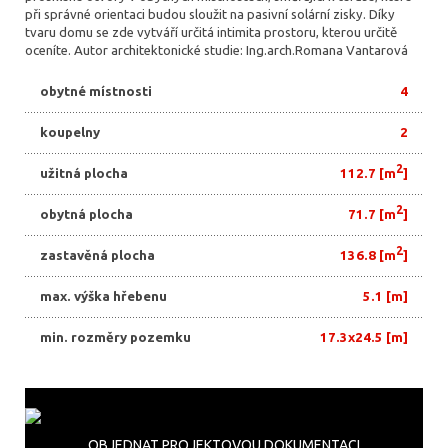
při správné orientaci budou sloužit na pasivní solární zisky. Díky
tvaru domu se zde vytváří určitá intimita prostoru, kterou určitě
oceníte. Autor architektonické studie: Ing.arch.Romana Vantarová
obytné místnosti
4
koupelny
2
2
užitná plocha
112.7 [m
]
2
obytná plocha
71.7 [m
]
2
zastavěná plocha
136.8 [m
]
max. výška hřebenu
5.1 [m]
min. rozměry pozemku
17.3x24.5 [m]
OBJEDNAT PROJEKTOVOU DOKUMENTACI