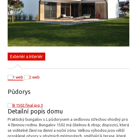
Exteriér a Interiér
Pohledy
Realizace
Půdorys
Detailní popis domu
Praktický bungalov s L půdorysem a sedlovou střechou vhodný pro
4 člennou rodinu. Bungalov 1502 má čitelnou & nbsp; dispozici, která
se viditelně člení na denní a noční zónu. Velkou výhodou jsou větší
prosklené otvory v obytných místnostech, směřující k terase, které