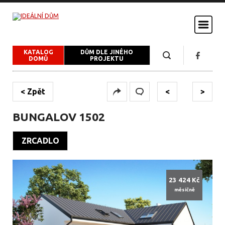
KATALOG
DŮM DLE JINÉHO
DOMŮ
PROJEKTU
< Zpět
<
>
BUNGALOV 1502
ZRCADLO
23 424 Kč
měsíčně