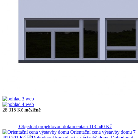
28 315 Kč
měsíčně
Objednat projektovou dokumentaci
113 540 Kč
Orientační cena výstavby domu
7
409 201 Kč
Dohodnout