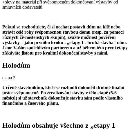
• slevy na materiál při svépomocném dokončovaní výstavby od
smluvních dodavatelů
Pokud se rozhodujete, či si nechat postavit dům na klíč nebo
strávit celé roky svépomocnou stavbou domu (resp. za pomoci
různých živnostenských skupin), zvažte možnost pověření
výstavby – jako prvního kroku - „etapy 1 - hrubá stavba“ nám.
Jsme Vaším spolehlivým partnerem a už během této první etapy
získáváte jistotu pro kvalitní dokončení stavby s námi.
Holodům
etapa 2
Určené stavebníkům, kteří se rozhodli dokončit drobné finální
práce svépomocně. Po zrealizování stavby v této etapě (5-6
měsíců) si už stavebník dokončuje stavbu sám podle vlastního
finančního a časového plánu.
Holodům obsahuje všechno z „etapy 1-