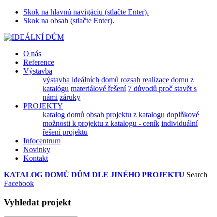
Skok na hlavnú navigáciu (stlačte Enter).
Skok na obsah (stlačte Enter).
O nás
Reference
Výstavba
výstavba ideálních domů
rozsah realizace domu z
katalógu
materiálové řešení
7 důvodů proč stavět s
námi
záruky
PROJEKTY
katalog domů
obsah projektu z katalogu
doplňkové
možnosti k projektu z katalogu - ceník
individuální
řešení projektu
Infocentrum
Novinky
Kontakt
KATALOG DOMŮ
DŮM DLE JINÉHO PROJEKTU
Search
Facebook
Vyhledat projekt