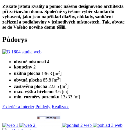
Získáte jistotu kvality a pomoc našeho designového architekta
při zařizování domu. Společně vyřešíme výběr standardů
vybavení, jako jsou například dlažby, obklady, sanitární
zařízení a podlahoviny v jednotlivých místnostech. Tak, abyste
se do Vašeho nového domu těšili.
Půdorys
obytné místnosti
4
koupelny
2
2
užitná plocha
136.3 [m
]
2
obytná plocha
85.8 [m
]
2
zastavěná plocha
223.5 [m
]
max. výška hřebenu
3.6 [m]
min. rozměry pozemku
13x33 [m]
Exteriér a Interiér
Pohledy
Realizace