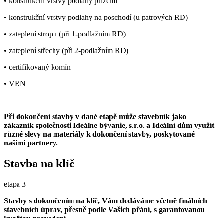
• konstrukční vrstvy podlahy přízemí
• konstrukční vrstvy podlahy na poschodí (u patrových RD)
• zateplení stropu (při 1-podlažním RD)
• zateplení střechy (při 2-podlažním RD)
• certifikovaný komín
• VRN
Při dokončení stavby v dané etapě může stavebník jako
zákazník společnosti Ideálne bývanie, s.r.o. a Ideální dům využít
různé slevy na materiály k dokončení stavby, poskytované
našimi partnery.
Stavba na klíč
etapa 3
Stavby s dokončením na klíč, Vám dodáváme včetně finálních
stavebních úprav, přesně podle Vašich přání, s garantovanou