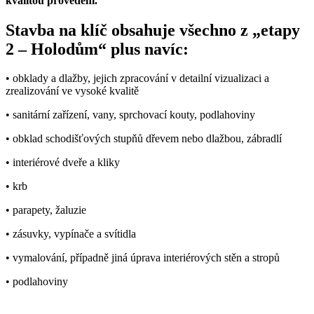
kvalitou provedení.
Stavba na klíč obsahuje všechno z „etapy
2 – Holodům“ plus navíc:
• obklady a dlažby, jejich zpracování v detailní vizualizaci a
zrealizování ve vysoké kvalitě
• sanitární zařízení, vany, sprchovací kouty, podlahoviny
• obklad schodišťových stupňů dřevem nebo dlažbou, zábradlí
• interiérové dveře a kliky
• krb
• parapety, žaluzie
• zásuvky, vypínače a svítidla
• vymalování, případně jiná úprava interiérových stěn a stropů
• podlahoviny