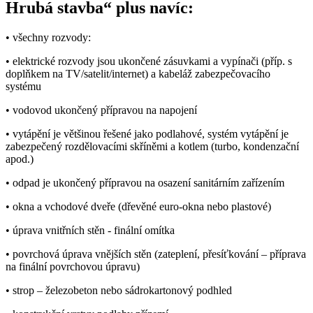
Hrubá stavba“ plus navíc:
• všechny rozvody:
• elektrické rozvody jsou ukončené zásuvkami a vypínači (příp. s
doplňkem na TV/satelit/internet) a kabeláž zabezpečovacího
systému
• vodovod ukončený přípravou na napojení
• vytápění je většinou řešené jako podlahové, systém vytápění je
zabezpečený rozdělovacími skříněmi a kotlem (turbo, kondenzační
apod.)
• odpad je ukončený přípravou na osazení sanitárním zařízením
• okna a vchodové dveře (dřevěné euro-okna nebo plastové)
• úprava vnitřních stěn - finální omítka
• povrchová úprava vnějších stěn (zateplení, přesíťkování – příprava
na finální povrchovou úpravu)
• strop – železobeton nebo sádrokartonový podhled