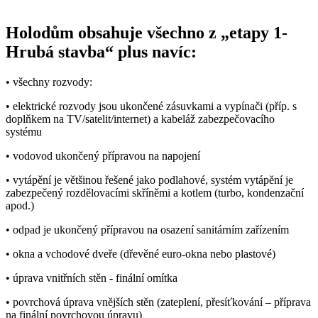
Holodům obsahuje všechno z „etapy 1-
Hrubá stavba“ plus navíc:
• všechny rozvody:
• elektrické rozvody jsou ukončené zásuvkami a vypínači (příp. s
doplňkem na TV/satelit/internet) a kabeláž zabezpečovacího
systému
• vodovod ukončený přípravou na napojení
• vytápění je většinou řešené jako podlahové, systém vytápění je
zabezpečený rozdělovacími skříněmi a kotlem (turbo, kondenzační
apod.)
• odpad je ukončený přípravou na osazení sanitárním zařízením
• okna a vchodové dveře (dřevěné euro-okna nebo plastové)
• úprava vnitřních stěn - finální omítka
• povrchová úprava vnějších stěn (zateplení, přesíťkování – příprava
na finální povrchovou úpravu)