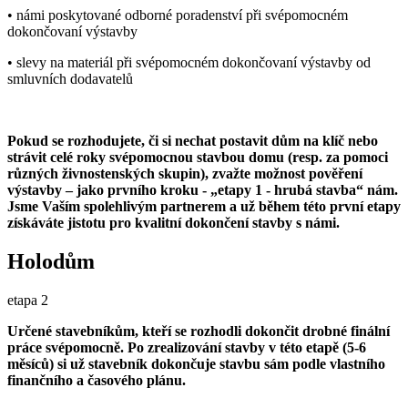
• námi poskytované odborné poradenství při svépomocném
dokončovaní výstavby
• slevy na materiál při svépomocném dokončovaní výstavby od
smluvních dodavatelů
Pokud se rozhodujete, či si nechat postavit dům na klíč nebo
strávit celé roky svépomocnou stavbou domu (resp. za pomoci
různých živnostenských skupin), zvažte možnost pověření
výstavby – jako prvního kroku - „etapy 1 - hrubá stavba“ nám.
Jsme Vaším spolehlivým partnerem a už během této první etapy
získáváte jistotu pro kvalitní dokončení stavby s námi.
Holodům
etapa 2
Určené stavebníkům, kteří se rozhodli dokončit drobné finální
práce svépomocně. Po zrealizování stavby v této etapě (5-6
měsíců) si už stavebník dokončuje stavbu sám podle vlastního
finančního a časového plánu.