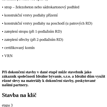
• strop – železobeton nebo sádrokartonový podhled
• konstrukční vrstvy podlahy přízemí
• konstrukční vrstvy podlahy na poschodí (u patrových RD)
• zateplení stropu (při 1-podlažním RD)
• zateplení střechy (při 2-podlažním RD)
• certifikovaný komín
• VRN
Při dokončení stavby v dané etapě může stavebník jako
zákazník společnosti Ideálne bývanie, s.r.o. a Ideální dům využít
různé slevy na materiály k dokončení stavby, poskytované
našimi partnery.
Stavba na klíč
etapa 3