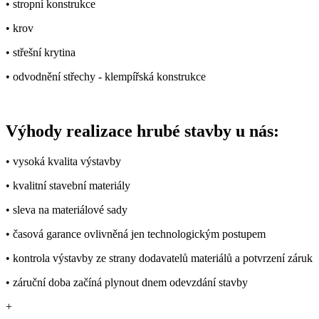
• stropní konstrukce
• krov
• střešní krytina
• odvodnění střechy - klempířská konstrukce
Výhody realizace hrubé stavby u nás:
• vysoká kvalita výstavby
• kvalitní stavební materiály
• sleva na materiálové sady
• časová garance ovlivněná jen technologickým postupem
• kontrola výstavby ze strany dodavatelů materiálů a potvrzení záruk
• záruční doba začíná plynout dnem odevzdání stavby
+