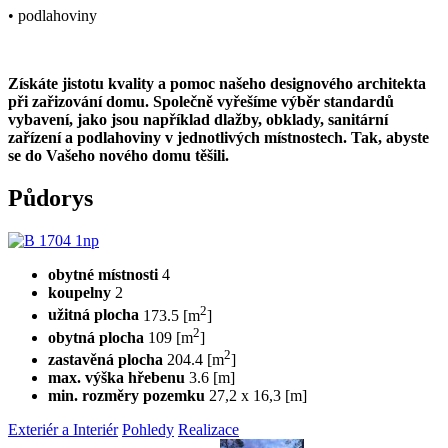
• podlahoviny
Získáte jistotu kvality a pomoc našeho designového architekta
při zařizování domu. Společně vyřešíme výběr standardů
vybavení, jako jsou například dlažby, obklady, sanitární
zařízení a podlahoviny v jednotlivých místnostech. Tak, abyste
se do Vašeho nového domu těšili.
Půdorys
obytné místnosti
4
koupelny
2
2
užitná plocha
173.5 [m
]
2
obytná plocha
109 [m
]
2
zastavěná plocha
204.4 [m
]
max. výška hřebenu
3.6 [m]
min. rozměry pozemku
27,2 x 16,3 [m]
Exteriér a Interiér
Pohledy
Realizace