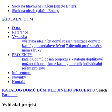
Skok na hlavnú navigáciu (stlačte Enter).
Skok na obsah (stlačte Enter).
O nás
Reference
Výstavba
výstavba ideálních domů
rozsah realizace domu z
katalógu
materiálové řešení
7 důvodů proč stavět s
námi
záruky
PROJEKTY
katalog domů
obsah projektu z katalogu
doplňkové
možnosti k projektu z katalogu - ceník
individuální
řešení projektu
Infocentrum
Novinky
Kontakt
KATALOG DOMŮ
DŮM DLE JINÉHO PROJEKTU
Search
Facebook
Vyhledat projekt