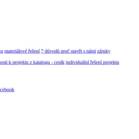
gu
materiálové řešení
7 důvodů proč stavět s námi
záruky
ti k projektu z katalogu - ceník
individuální řešení projektu
cebook