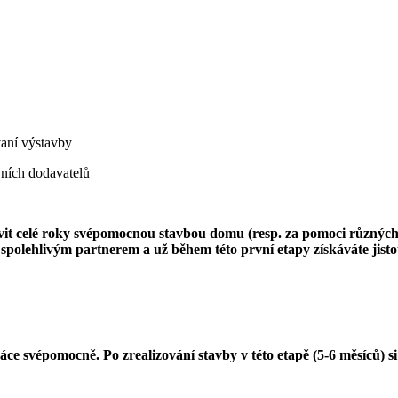
aní výstavby
ních dodavatelů
rávit celé roky svépomocnou stavbou domu (resp. za pomoci různýc
polehlivým partnerem a už během této první etapy získáváte jistot
áce svépomocně. Po zrealizování stavby v této etapě (5-6 měsíců) s