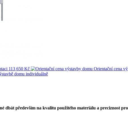
taci
113 650 Kč
Orientační cena v
výstavbě domu
individuálně
né dbát především na kvalitu použitého materiálu a preciznost pr