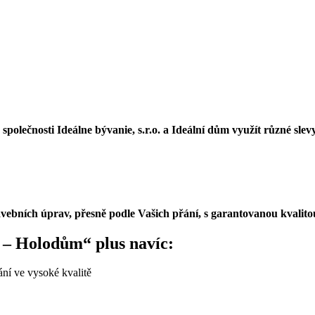
polečnosti Ideálne bývanie, s.r.o. a Ideální dům využít různé sle
vebních úprav, přesně podle Vašich přání, s garantovanou kvalito
2 – Holodům“ plus navíc:
vání ve vysoké kvalitě