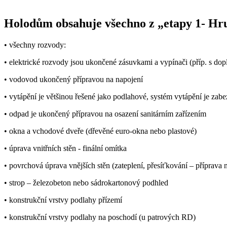
Holodům obsahuje všechno z „etapy 1- Hru
• všechny rozvody:
• elektrické rozvody jsou ukončené zásuvkami a vypínači (příp. s do
• vodovod ukončený přípravou na napojení
• vytápění je většinou řešené jako podlahové, systém vytápění je zab
• odpad je ukončený přípravou na osazení sanitárním zařízením
• okna a vchodové dveře (dřevěné euro-okna nebo plastové)
• úprava vnitřních stěn - finální omítka
• povrchová úprava vnějších stěn (zateplení, přesíťkování – příprava
• strop – železobeton nebo sádrokartonový podhled
• konstrukční vrstvy podlahy přízemí
• konstrukční vrstvy podlahy na poschodí (u patrových RD)