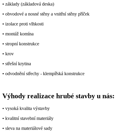
• základy (základová deska)
• obvodové a nosné stěny a vnitřní stěny příček
• izolace proti vlhkosti
• montáž komína
• stropní konstrukce
• krov
• střešní krytina
• odvodnění střechy - klempířská konstrukce
Výhody realizace hrubé stavby u nás:
• vysoká kvalita výstavby
• kvalitní stavební materiály
• sleva na materiálové sady