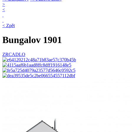
>
<
< Zpět
Bungalov 1901
ZRCADLO