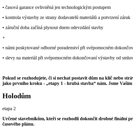
• časová garance ovlivněná jen technologickým postupem
• kontrola výstavby ze strany dodavatelů materiálů a potvrzení záruk
• záruční doba začíná plynout dnem odevzdání stavby
+
• námi poskytované odborné poradenství při svépomocném dokončov
• slevy na materiál při svépomocném dokončovaní výstavby od smluv
Pokud se rozhodujete, či si nechat postavit dům na klíč nebo st
jako prvního kroku - „etapy 1 - hrubá stavba“ nám. Jsme Vaším s
Holodům
etapa 2
Určené stavebníkům, kteří se rozhodli dokončit drobné finální pr
časového plánu.