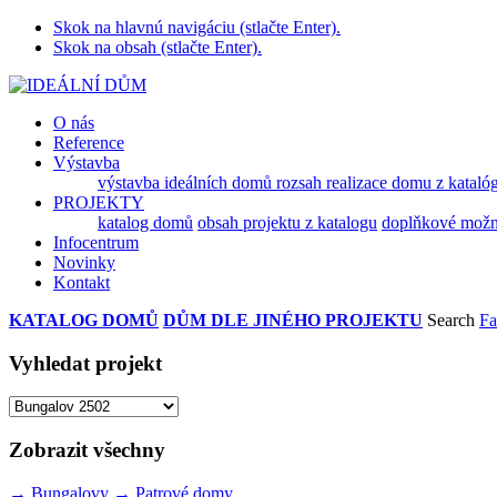
Skok na hlavnú navigáciu (stlačte Enter).
Skok na obsah (stlačte Enter).
O nás
Reference
Výstavba
výstavba ideálních domů
rozsah realizace domu z kataló
PROJEKTY
katalog domů
obsah projektu z katalogu
doplňkové možnos
Infocentrum
Novinky
Kontakt
KATALOG DOMŮ
DŮM DLE JINÉHO PROJEKTU
Search
Fa
Vyhledat projekt
Zobrazit všechny
→
Bungalovy
→
Patrové domy