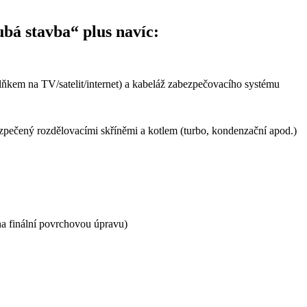
bá stavba“ plus navíc:
plňkem na TV/satelit/internet) a kabeláž zabezpečovacího systému
ezpečený rozdělovacími skříněmi a kotlem (turbo, kondenzační apod.)
 na finální povrchovou úpravu)