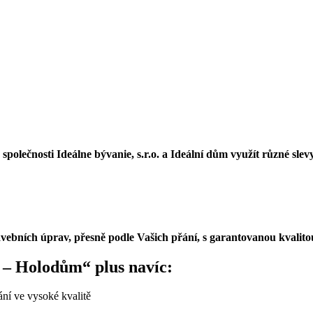
polečnosti Ideálne bývanie, s.r.o. a Ideální dům využít různé sle
vebních úprav, přesně podle Vašich přání, s garantovanou kvalito
2 – Holodům“ plus navíc:
vání ve vysoké kvalitě