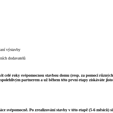
aní výstavby
ních dodavatelů
rávit celé roky svépomocnou stavbou domu (resp. za pomoci různýc
polehlivým partnerem a už během této první etapy získáváte jistot
áce svépomocně. Po zrealizování stavby v této etapě (5-6 měsíců) s