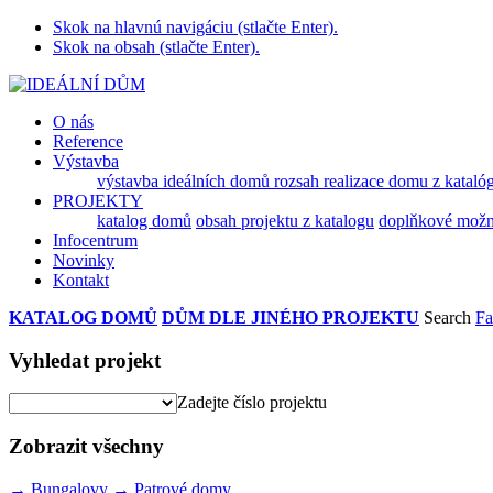
Skok na hlavnú navigáciu (stlačte Enter).
Skok na obsah (stlačte Enter).
O nás
Reference
Výstavba
výstavba ideálních domů
rozsah realizace domu z kataló
PROJEKTY
katalog domů
obsah projektu z katalogu
doplňkové možnos
Infocentrum
Novinky
Kontakt
KATALOG DOMŮ
DŮM DLE JINÉHO PROJEKTU
Search
Fa
Vyhledat projekt
Zadejte číslo projektu
Zobrazit všechny
→
Bungalovy
→
Patrové domy