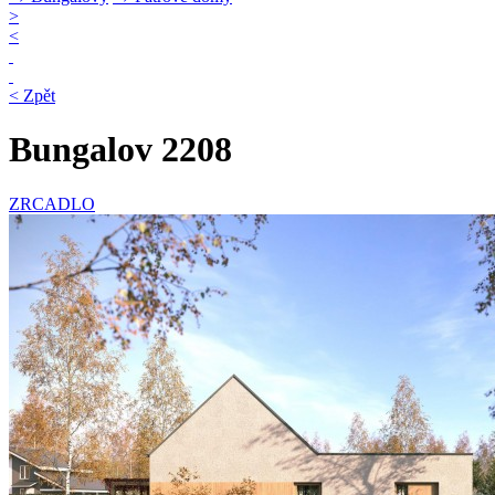
>
<
< Zpět
Bungalov 2208
ZRCADLO