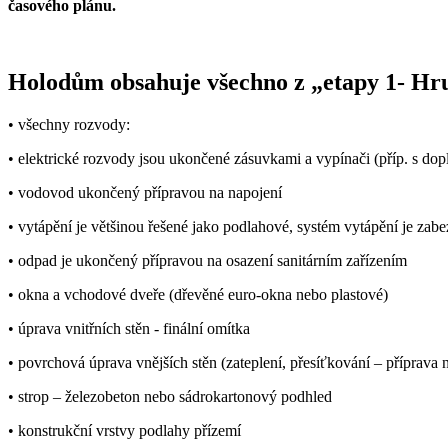
časového plánu.
Holodům obsahuje všechno z „etapy 1- Hru
• všechny rozvody:
• elektrické rozvody jsou ukončené zásuvkami a vypínači (příp. s do
• vodovod ukončený přípravou na napojení
• vytápění je většinou řešené jako podlahové, systém vytápění je zab
• odpad je ukončený přípravou na osazení sanitárním zařízením
• okna a vchodové dveře (dřevěné euro-okna nebo plastové)
• úprava vnitřních stěn - finální omítka
• povrchová úprava vnějších stěn (zateplení, přesíťkování – příprava
• strop – železobeton nebo sádrokartonový podhled
• konstrukční vrstvy podlahy přízemí