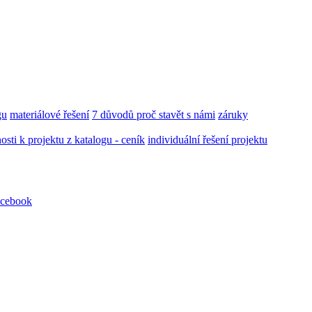
gu
materiálové řešení
7 důvodů proč stavět s námi
záruky
ti k projektu z katalogu - ceník
individuální řešení projektu
cebook