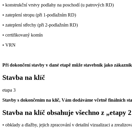
• konstrukční vrstvy podlahy na poschodí (u patrových RD)
• zateplení stropu (při 1-podlažním RD)
• zateplení střechy (při 2-podlažním RD)
• certifikovaný komín
• VRN
Při dokončení stavby v dané etapě může stavebník jako zákazník s
Stavba na klíč
etapa 3
Stavby s dokončením na klíč, Vám dodáváme včetně finálních sta
Stavba na klíč obsahuje všechno z „etapy 
• obklady a dlažby, jejich zpracování v detailní vizualizaci a zrealizo