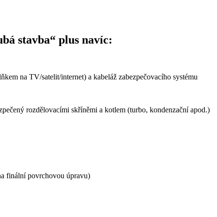
bá stavba“ plus navíc:
plňkem na TV/satelit/internet) a kabeláž zabezpečovacího systému
ezpečený rozdělovacími skříněmi a kotlem (turbo, kondenzační apod.)
 na finální povrchovou úpravu)