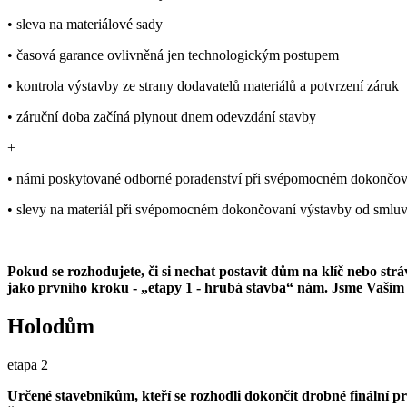
• sleva na materiálové sady
• časová garance ovlivněná jen technologickým postupem
• kontrola výstavby ze strany dodavatelů materiálů a potvrzení záruk
• záruční doba začíná plynout dnem odevzdání stavby
+
• námi poskytované odborné poradenství při svépomocném dokončov
• slevy na materiál při svépomocném dokončovaní výstavby od smluv
Pokud se rozhodujete, či si nechat postavit dům na klíč nebo st
jako prvního kroku - „etapy 1 - hrubá stavba“ nám. Jsme Vaším s
Holodům
etapa 2
Určené stavebníkům, kteří se rozhodli dokončit drobné finální pr