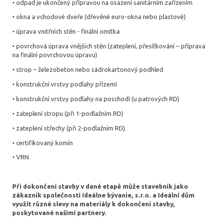
• odpad je ukončený přípravou na osazení sanitárním zařízením
• okna a vchodové dveře (dřevěné euro-okna nebo plastové)
• úprava vnitřních stěn - finální omítka
• povrchová úprava vnějších stěn (zateplení, přesíťkování – příprava
na finální povrchovou úpravu)
• strop – železobeton nebo sádrokartonový podhled
• konstrukční vrstvy podlahy přízemí
• konstrukční vrstvy podlahy na poschodí (u patrových RD)
• zateplení stropu (při 1-podlažním RD)
• zateplení střechy (při 2-podlažním RD)
• certifikovaný komín
• VRN
Při dokončení stavby v dané etapě může stavebník jako
zákazník společnosti Ideálne bývanie, s.r.o. a Ideální dům
využít různé slevy na materiály k dokončení stavby,
poskytované našimi partnery.