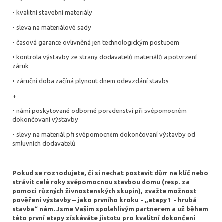
• kvalitní stavební materiály
• sleva na materiálové sady
• časová garance ovlivněná jen technologickým postupem
• kontrola výstavby ze strany dodavatelů materiálů a potvrzení
záruk
• záruční doba začíná plynout dnem odevzdání stavby
+
• námi poskytované odborné poradenství při svépomocném
dokončovaní výstavby
• slevy na materiál při svépomocném dokončovaní výstavby od
smluvních dodavatelů
Pokud se rozhodujete, či si nechat postavit dům na klíč nebo
strávit celé roky svépomocnou stavbou domu (resp. za
pomoci různých živnostenských skupin), zvažte možnost
pověření výstavby – jako prvního kroku - „etapy 1 - hrubá
stavba“ nám. Jsme Vaším spolehlivým partnerem a už během
této první etapy získáváte jistotu pro kvalitní dokončení