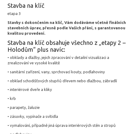
Stavba na klíč
etapa 3
Stavby s dokončením na klíč, Vám dodáváme včetně finálních
stavebních úprav, přesně podle Vašich přání, s garantovanou
kvalitou provedení.
Stavba na klíč obsahuje všechno z „etapy 2 –
Holodům“ plus navíc:
• obklady a dlažby, jejich zpracování v detailní vizualizaci a
zrealizování ve vysoké kvalitě
• sanitární zařízení, vany, sprchovací kouty, podlahoviny
• obklad schodišťových stupňů dřevem nebo dlažbou, zábradlí
• interiérové dveře a kliky
• krb
• parapety, žaluzie
• zásuvky, vypínače a svítidla
• vymalování, případně jiná úprava interiérových stěn a stropů