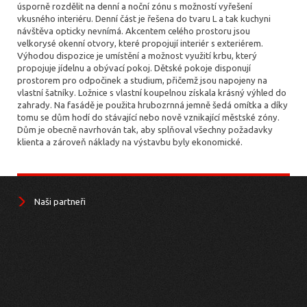
úsporně rozdělit na denní a noční zónu s možností vyřešení
vkusného interiéru. Denní část je řešena do tvaru L a tak kuchyni
návštěva opticky nevnímá. Akcentem celého prostoru jsou
velkorysé okenní otvory, které propojují interiér s exteriérem.
Výhodou dispozice je umístění a možnost využití krbu, který
propojuje jídelnu a obývací pokoj. Dětské pokoje disponují
prostorem pro odpočinek a studium, přičemž jsou napojeny na
vlastní šatníky. Ložnice s vlastní koupelnou získala krásný výhled do
zahrady. Na fasádě je použita hrubozrnná jemně šedá omítka a díky
tomu se dům hodí do stávající nebo nově vznikající městské zóny.
Dům je obecně navrhován tak, aby splňoval všechny požadavky
klienta a zároveň náklady na výstavbu byly ekonomické.
Naši partneři