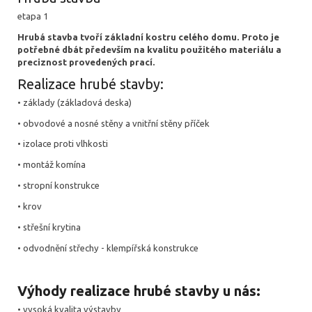
etapa 1
Hrubá stavba tvoří základní kostru celého domu. Proto je
potřebné dbát především na kvalitu použitého materiálu a
preciznost provedených prací.
Realizace hrubé stavby:
• základy (základová deska)
• obvodové a nosné stěny a vnitřní stěny příček
• izolace proti vlhkosti
• montáž komína
• stropní konstrukce
• krov
• střešní krytina
• odvodnění střechy - klempířská konstrukce
Výhody realizace hrubé stavby u nás:
• vysoká kvalita výstavby