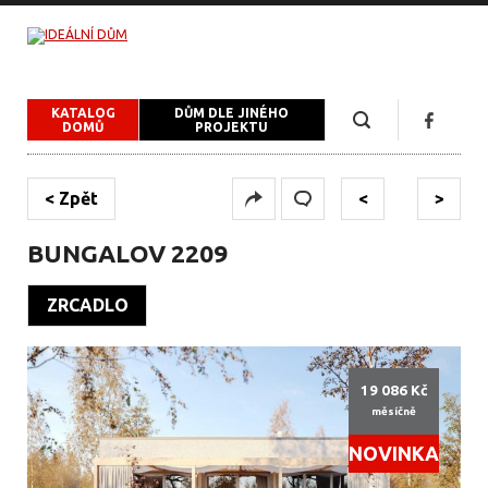
KATALOG
DŮM DLE JINÉHO
DOMŮ
PROJEKTU
< Zpět
<
>
BUNGALOV 2209
ZRCADLO
19 086 Kč
měsíčně
NOVINKA