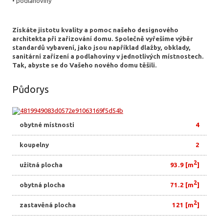
• podlahoviny
Získáte jistotu kvality a pomoc našeho designového
architekta při zařizování domu. Společně vyřešíme výběr
standardů vybavení, jako jsou například dlažby, obklady,
sanitární zařízení a podlahoviny v jednotlivých místnostech.
Tak, abyste se do Vašeho nového domu těšili.
Půdorys
obytné místnosti
4
koupelny
2
2
užitná plocha
93.9 [m
]
2
obytná plocha
71.2 [m
]
2
zastavěná plocha
121 [m
]