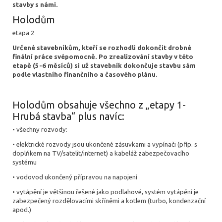
stavby s námi.
Holodům
etapa 2
Určené stavebníkům, kteří se rozhodli dokončit drobné
finální práce svépomocně. Po zrealizování stavby v této
etapě (5-6 měsíců) si už stavebník dokončuje stavbu sám
podle vlastního finančního a časového plánu.
Holodům obsahuje všechno z „etapy 1-
Hrubá stavba“ plus navíc:
• všechny rozvody:
• elektrické rozvody jsou ukončené zásuvkami a vypínači (příp. s
doplňkem na TV/satelit/internet) a kabeláž zabezpečovacího
systému
• vodovod ukončený přípravou na napojení
• vytápění je většinou řešené jako podlahové, systém vytápění je
zabezpečený rozdělovacími skříněmi a kotlem (turbo, kondenzační
apod.)