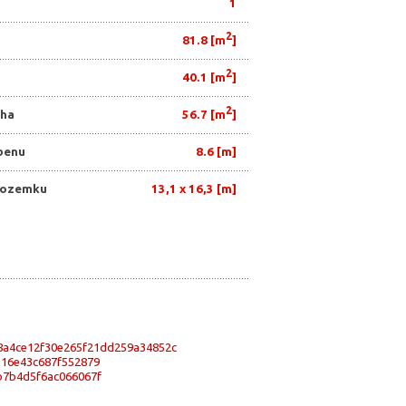
1
2
81.8 [m
]
2
40.1 [m
]
2
cha
56.7 [m
]
benu
8.6 [m]
pozemku
13,1 x 16,3 [m]
r
Pohledy
Realizace