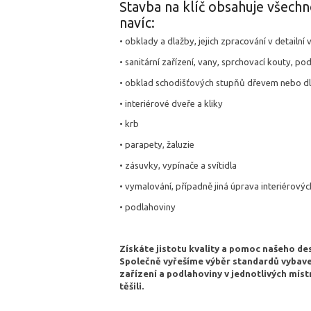
Stavba na klíč obsahuje všech
navíc:
• obklady a dlažby, jejich zpracování v detailní 
• sanitární zařízení, vany, sprchovací kouty, po
• obklad schodišťových stupňů dřevem nebo dl
• interiérové dveře a kliky
• krb
• parapety, žaluzie
• zásuvky, vypínače a svítidla
• vymalování, případně jiná úprava interiérovýc
• podlahoviny
Získáte jistotu kvality a pomoc našeho de
Společně vyřešíme výběr standardů vybavení
zařízení a podlahoviny v jednotlivých mí
těšili.