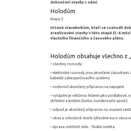
dokončení stavby s námi.
Holodům
etapa 2
Určené stavebníkům, kteří se rozhodli do
zrealizování stavby v této etapě (5-6 měs
vlastního finančního a časového plánu.
Holodům obsahuje všechno z „e
• všechny rozvody:
• elektrické rozvody jsou ukončené zásuvkami a 
kabeláž zabezpečovacího systému
• vodovod ukončený přípravou na napojení
• vytápění je většinou řešené jako podlahové,
skříněmi a kotlem (turbo, kondenzační apod.)
• odpad je ukončený přípravou na osazení sani
• okna a vchodové dveře (dřevěné euro-okna n
• úprava vnitřních stěn - finální omítka