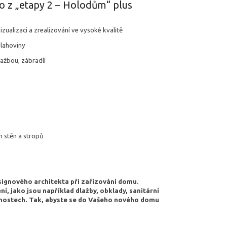
no z „etapy 2 – Holodům“ plus
vizualizaci a zrealizování ve vysoké kvalitě
dlahoviny
ažbou, zábradlí
h stěn a stropů
signového architekta při zařizování domu.
, jako jsou například dlažby, obklady, sanitární
stnostech. Tak, abyste se do Vašeho nového domu