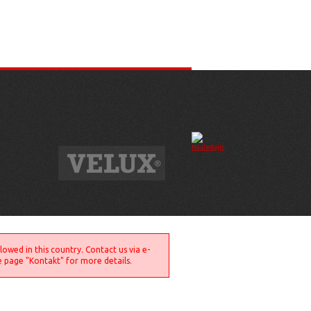
llowed in this country. Contact us via e-
e page "Kontakt" for more details.