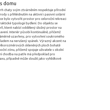
pis domu
vrh chaty svým ztvárněním respektuje přírodní
rody s přihlédnutím na aktivní i pasivní solární
ice bylo vytvořit prostor pro celoroční rekreaci
praktické typologii bydlení. Do objektu se
ří, které nabízí oddělený úložný prostor na
bavení. Interiér působí kontinuálně, přičemž
záměrně uzavřeny, pro vytvoření soukromého
ladem na nerušený spánek. Výrazný akcent na
elkorozměrových skleněných ploch bohatě
noční zónu, přičemž spojuje uživatele s okolní
ní chodba na patře má předpoklad pro
laxu, případně může sloužit jako vyhlídkové