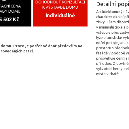
DOHODNOUT KONZULTACI
Detailní po
TAČNÍ CENA
K VÝSTAVBĚ DOMU
AVBY DOMU
Architektonický ná
individuálně
charakter okolní pří
5 502 Kč
zisky. Cílem dispoz
v minimalistické a 
vstupuje přes zádve
lyže a turistické vy
noční pokoje jsou 
o domu. Proto je potřebné dbát především na
prostoru s předpok
provedených prací.
fasádě v podobě v
prosvětluje denní i 
přírodou. Z obytně
vytvoření herny, re
místo v chatě.