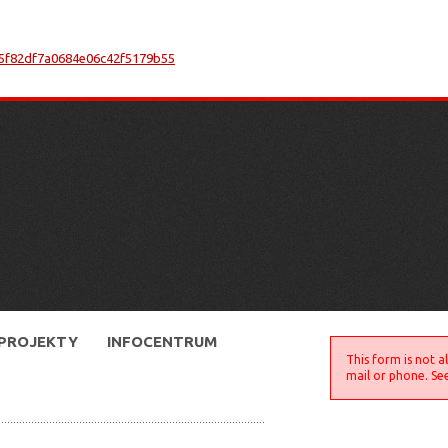
PROJEKTY
INFOCENTRUM
This form is not a
mail or phone. Se