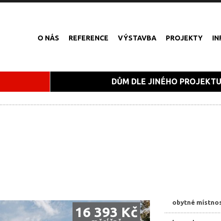
O NÁS
REFERENCE
VÝSTAVBA
PROJEKTY
I
DŮM DLE JINÉHO PROJEKT
obytné místnos
16 393 Kč