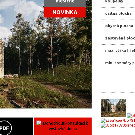
měsíčně
koupelny
NOVINKA
užitná plocha
obytná plocha
zastavěná plo
max. výška hře
min. rozměry 
Exteriér a Interié