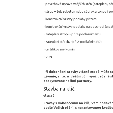
• povrchová úprava vnějších stěn (zateplení, př
• strop – železobeton nebo sádrokartonový p
• konstrukční vrstvy podlahy přízemí
• konstrukční vrstvy podlahy na poschodí (u pa
• zateplení stropu (při 1-podlažním RD)
• zateplení střechy (při 2-podlažním RD)
• certifikovaný komín
• VRN
Při dokončení stavby v dané etapě může s
bývanie, s.r.o. a Ideální dům využít různé 
poskytované našimi partnery.
Stavba na klíč
etapa 3
Stavby s dokončením na klíč, Vám dodávám
podle Vašich přání, s garantovanou kvalit