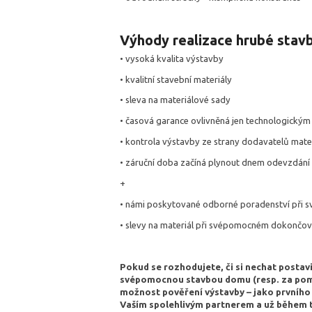
Výhody realizace hrubé stavb
• vysoká kvalita výstavby
• kvalitní stavební materiály
• sleva na materiálové sady
• časová garance ovlivněná jen technologický
• kontrola výstavby ze strany dodavatelů mater
• záruční doba začíná plynout dnem odevzdání
+
• námi poskytované odborné poradenství při
• slevy na materiál při svépomocném dokončov
Pokud se rozhodujete, či si nechat postavi
svépomocnou stavbou domu (resp. za pomo
možnost pověření výstavby – jako prvního
Vaším spolehlivým partnerem a už během té