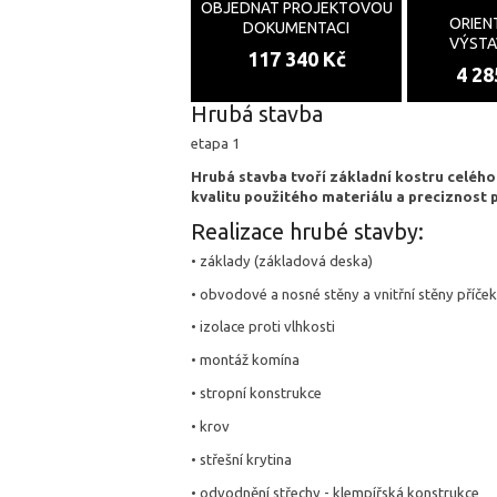
OBJEDNAT PROJEKTOVOU
ORIEN
DOKUMENTACI
VÝST
117 340 Kč
4 28
Hrubá stavba
etapa 1
Hrubá stavba tvoří základní kostru celéh
kvalitu použitého materiálu a preciznost 
Realizace hrubé stavby:
• základy (základová deska)
• obvodové a nosné stěny a vnitřní stěny příček
• izolace proti vlhkosti
• montáž komína
• stropní konstrukce
• krov
• střešní krytina
• odvodnění střechy - klempířská konstrukce