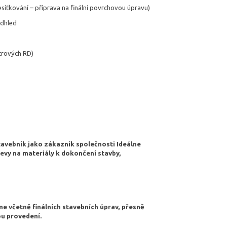
esíťkování – příprava na finální povrchovou úpravu)
odhled
trových RD)
tavebník jako zákazník společnosti Ideálne
slevy na materiály k dokončení stavby,
e včetně finálních stavebních úprav, přesně
ou provedení.