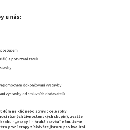
y u nás:
m postupem
iálů a potvrzení záruk
 stavby
 svépomocném dokončovaní výstavby
aní výstavby od smluvních dodavatelů
t dům na klíč nebo strávit celé roky
ci různých živnostenských skupin), zvažte
 kroku - „etapy 1 - hrubá stavba“ nám. Jsme
to první etapy získáváte jistotu pro kvalitní