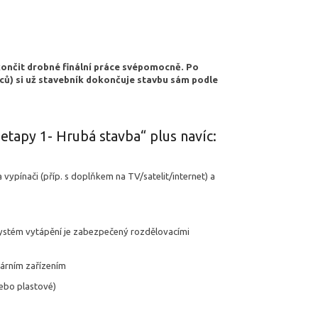
končit drobné finální práce svépomocně. Po
íců) si už stavebník dokončuje stavbu sám podle
tapy 1- Hrubá stavba“ plus navíc:
vypínači (příp. s doplňkem na TV/satelit/internet) a
 systém vytápění je zabezpečený rozdělovacími
tárním zařízením
ebo plastové)