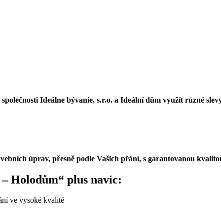
polečnosti Ideálne bývanie, s.r.o. a Ideální dům využít různé sle
vebních úprav, přesně podle Vašich přání, s garantovanou kvalito
2 – Holodům“ plus navíc:
vání ve vysoké kvalitě