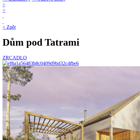
>
<
< Zpět
Dům pod Tatrami
ZRCADLO