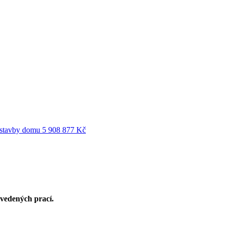
ýstavby domu
5 908 877 Kč
ovedených prací.