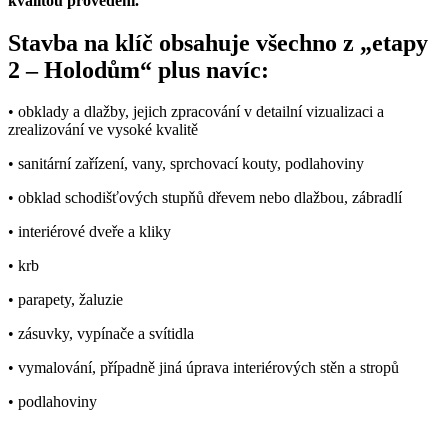
kvalitou provedení.
Stavba na klíč obsahuje všechno z „etapy
2 – Holodům“ plus navíc:
• obklady a dlažby, jejich zpracování v detailní vizualizaci a
zrealizování ve vysoké kvalitě
• sanitární zařízení, vany, sprchovací kouty, podlahoviny
• obklad schodišťových stupňů dřevem nebo dlažbou, zábradlí
• interiérové dveře a kliky
• krb
• parapety, žaluzie
• zásuvky, vypínače a svítidla
• vymalování, případně jiná úprava interiérových stěn a stropů
• podlahoviny