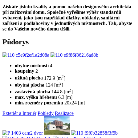
Získáte jistotu kvality a pomoc našeho designového architekta
při zařizování domu. Společně vyřešíme výběr standardů
vybavení, jako jsou například dlažby, obklady, sanitární
zařízení a podlahoviny v jednotlivých místnostech. Tak, abyste
se do Vašeho nového domu těšili.
Půdorys
obytné místnosti
4
koupelny
2
2
užitná plocha
172.9 [m
]
2
obytná plocha
124 [m
]
2
zastavěná plocha
144.8 [m
]
max. výška hřebenu
6.3 [m]
min. rozměry pozemku
20x24 [m]
Exteriér a Interiér
Pohledy
Realizace