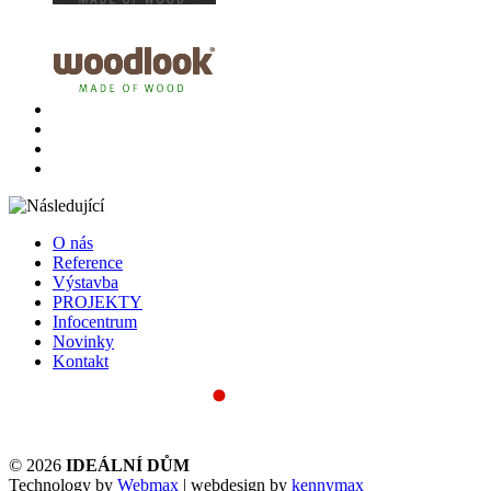
O nás
Reference
Výstavba
PROJEKTY
Infocentrum
Novinky
Kontakt
© 2026
IDEÁLNÍ DŮM
Technology by
Webmax
| webdesign by
kennymax