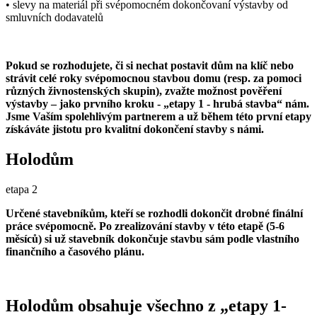
• slevy na materiál při svépomocném dokončovaní výstavby od
smluvních dodavatelů
Pokud se rozhodujete, či si nechat postavit dům na klíč nebo
strávit celé roky svépomocnou stavbou domu (resp. za pomoci
různých živnostenských skupin), zvažte možnost pověření
výstavby – jako prvního kroku - „etapy 1 - hrubá stavba“ nám.
Jsme Vaším spolehlivým partnerem a už během této první etapy
získáváte jistotu pro kvalitní dokončení stavby s námi.
Holodům
etapa 2
Určené stavebníkům, kteří se rozhodli dokončit drobné finální
práce svépomocně. Po zrealizování stavby v této etapě (5-6
měsíců) si už stavebník dokončuje stavbu sám podle vlastního
finančního a časového plánu.
Holodům obsahuje všechno z „etapy 1-