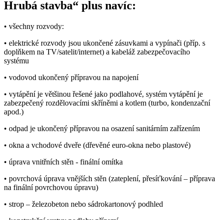
Hrubá stavba“ plus navíc:
• všechny rozvody:
• elektrické rozvody jsou ukončené zásuvkami a vypínači (příp. s
doplňkem na TV/satelit/internet) a kabeláž zabezpečovacího
systému
• vodovod ukončený přípravou na napojení
• vytápění je většinou řešené jako podlahové, systém vytápění je
zabezpečený rozdělovacími skříněmi a kotlem (turbo, kondenzační
apod.)
• odpad je ukončený přípravou na osazení sanitárním zařízením
• okna a vchodové dveře (dřevěné euro-okna nebo plastové)
• úprava vnitřních stěn - finální omítka
• povrchová úprava vnějších stěn (zateplení, přesíťkování – příprava
na finální povrchovou úpravu)
• strop – železobeton nebo sádrokartonový podhled