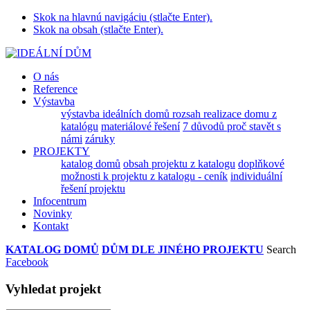
Skok na hlavnú navigáciu (stlačte Enter).
Skok na obsah (stlačte Enter).
O nás
Reference
Výstavba
výstavba ideálních domů
rozsah realizace domu z
katalógu
materiálové řešení
7 důvodů proč stavět s
námi
záruky
PROJEKTY
katalog domů
obsah projektu z katalogu
doplňkové
možnosti k projektu z katalogu - ceník
individuální
řešení projektu
Infocentrum
Novinky
Kontakt
KATALOG DOMŮ
DŮM DLE JINÉHO PROJEKTU
Search
Facebook
Vyhledat projekt