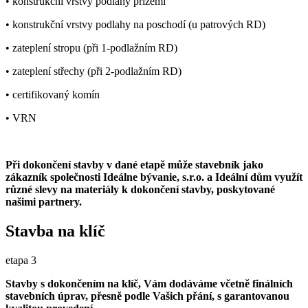
• konstrukční vrstvy podlahy přízemí
• konstrukční vrstvy podlahy na poschodí (u patrových RD)
• zateplení stropu (při 1-podlažním RD)
• zateplení střechy (při 2-podlažním RD)
• certifikovaný komín
• VRN
Při dokončení stavby v dané etapě může stavebník jako
zákazník společnosti Ideálne bývanie, s.r.o. a Ideální dům využít
různé slevy na materiály k dokončení stavby, poskytované
našimi partnery.
Stavba na klíč
etapa 3
Stavby s dokončením na klíč, Vám dodáváme včetně finálních
stavebních úprav, přesně podle Vašich přání, s garantovanou