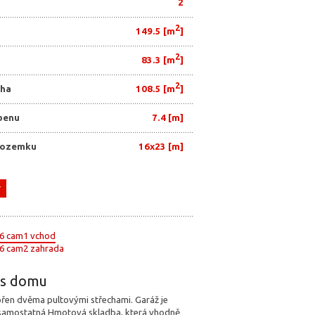
2
2
149.5 [m
]
2
83.3 [m
]
2
cha
108.5 [m
]
benu
7.4 [m]
pozemku
16x23 [m]
r
Pohledy
Realizace
pis domu
ořen dvěma pultovými střechami. Garáž je
samostatná Hmotová skladba, která vhodně