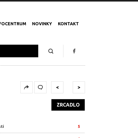
NFOCENTRUM
NOVINKY
KONTAKT
U
<
>
ZRCADLO
ti
5