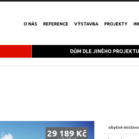
O NÁS
REFERENCE
VÝSTAVBA
PROJEKTY
I
DŮM DLE JINÉHO PROJEKT
obytné místnos
29 189 Kč