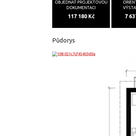
OBJEDNAT PROJEKTOVOU
ORIEN
DOKUMENTACI
VÝST
117 180 Kč
7 63
Půdorys