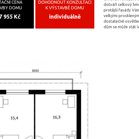
TAČNÍ CENA
DOHODNOUT KONZULTACI
dotváří celkový h
AVBY DOMU
K VÝSTAVBĚ DOMU
protější fasády Vám
velkými prosklenými
7 955 Kč
individuálně
dostatečně osvětle
dům se může stát 