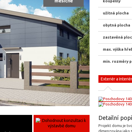
měsíčně
koupelny
užitná plocha
obytná plocha
zastavěná plo
max. výška hře
min. rozměry 
Exteriér a Interié
Detailní po
Projekt domu je tv
dimenzována jako 