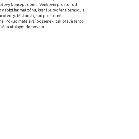
motový koncept domu. Venkovní prostor od
 nabízí intimní zónu, která je tvořena terasou s
 otvory. Místnosti jsou prostorné a
né. Pokud máte širší pozemek, tak právě tento
Vašim útulným domovem.