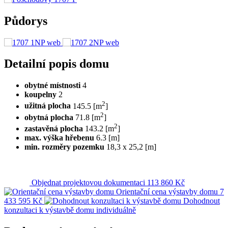
Půdorys
Detailní popis domu
obytné místnosti
4
koupelny
2
2
užitná plocha
145.5 [m
]
2
obytná plocha
71.8 [m
]
2
zastavěná plocha
143.2 [m
]
max. výška hřebenu
6.3 [m]
min. rozměry pozemku
18,3 x 25,2 [m]
Objednat projektovou dokumentaci
113 860 Kč
Orientační cena výstavby domu
7
433 595 Kč
Dohodnout
konzultaci k výstavbě domu
individuálně