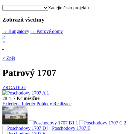
Zadejte číslo projektu
Zobrazit všechny
→
Bungalovy
→
Patrové domy
>
<
< Zpět
Patrový 1707
ZRCADLO
28 417 Kč
měsíčně
Exteriér a Interiér
Pohledy
Realizace