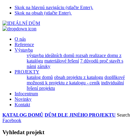
Skok na hlavnú navigáciu (stlačte Enter).
Skok na obsah (stlačte Enter).
O nás
Reference
Výstavba
výstavba ideálních domů
rozsah realizace domu z
katalógu
materiálové řešení
7 důvodů proč stavět s
námi
záruky
PROJEKTY
katalog domů
obsah projektu z katalogu
doplňkové
možnosti k projektu z katalogu - ceník
individuální
řešení projektu
Infocentrum
Novinky
Kontakt
KATALOG DOMŮ
DŮM DLE JINÉHO PROJEKTU
Search
Facebook
Vyhledat projekt