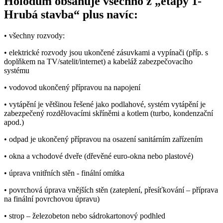
Holodům obsahuje všechno z „etapy 1-
Hrubá stavba“ plus navíc:
• všechny rozvody:
• elektrické rozvody jsou ukončené zásuvkami a vypínači (příp. s
doplňkem na TV/satelit/internet) a kabeláž zabezpečovacího
systému
• vodovod ukončený přípravou na napojení
• vytápění je většinou řešené jako podlahové, systém vytápění je
zabezpečený rozdělovacími skříněmi a kotlem (turbo, kondenzační
apod.)
• odpad je ukončený přípravou na osazení sanitárním zařízením
• okna a vchodové dveře (dřevěné euro-okna nebo plastové)
• úprava vnitřních stěn - finální omítka
• povrchová úprava vnějších stěn (zateplení, přesíťkování – příprava
na finální povrchovou úpravu)
• strop – železobeton nebo sádrokartonový podhled