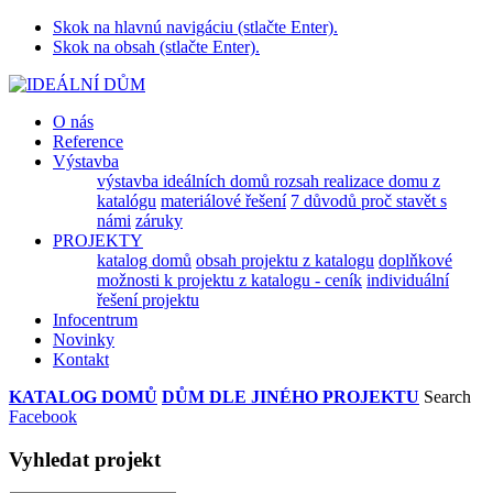
Skok na hlavnú navigáciu (stlačte Enter).
Skok na obsah (stlačte Enter).
O nás
Reference
Výstavba
výstavba ideálních domů
rozsah realizace domu z
katalógu
materiálové řešení
7 důvodů proč stavět s
námi
záruky
PROJEKTY
katalog domů
obsah projektu z katalogu
doplňkové
možnosti k projektu z katalogu - ceník
individuální
řešení projektu
Infocentrum
Novinky
Kontakt
KATALOG DOMŮ
DŮM DLE JINÉHO PROJEKTU
Search
Facebook
Vyhledat projekt