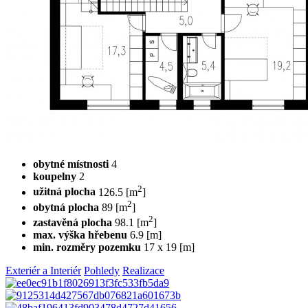
obytné místnosti
4
koupelny
2
2
užitná plocha
126.5 [m
]
2
obytná plocha
89 [m
]
2
zastavěná plocha
98.1 [m
]
max. výška hřebenu
6.9 [m]
min. rozměry pozemku
17 x 19 [m]
Exteriér a Interiér
Pohledy
Realizace