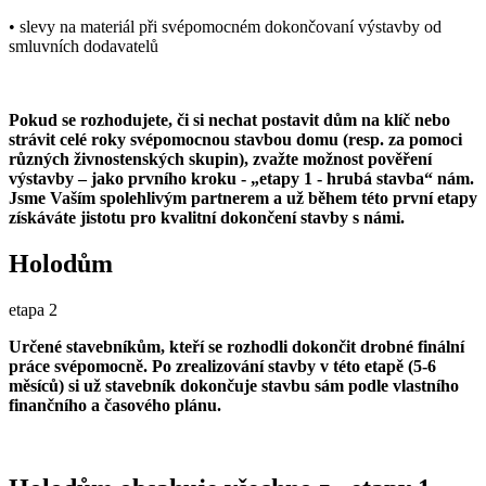
• slevy na materiál při svépomocném dokončovaní výstavby od
smluvních dodavatelů
Pokud se rozhodujete, či si nechat postavit dům na klíč nebo
strávit celé roky svépomocnou stavbou domu (resp. za pomoci
různých živnostenských skupin), zvažte možnost pověření
výstavby – jako prvního kroku - „etapy 1 - hrubá stavba“ nám.
Jsme Vaším spolehlivým partnerem a už během této první etapy
získáváte jistotu pro kvalitní dokončení stavby s námi.
Holodům
etapa 2
Určené stavebníkům, kteří se rozhodli dokončit drobné finální
práce svépomocně. Po zrealizování stavby v této etapě (5-6
měsíců) si už stavebník dokončuje stavbu sám podle vlastního
finančního a časového plánu.