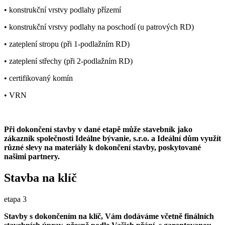
• konstrukční vrstvy podlahy přízemí
• konstrukční vrstvy podlahy na poschodí (u patrových RD)
• zateplení stropu (při 1-podlažním RD)
• zateplení střechy (při 2-podlažním RD)
• certifikovaný komín
• VRN
Při dokončení stavby v dané etapě může stavebník jako
zákazník společnosti Ideálne bývanie, s.r.o. a Ideální dům využít
různé slevy na materiály k dokončení stavby, poskytované
našimi partnery.
Stavba na klíč
etapa 3
Stavby s dokončením na klíč, Vám dodáváme včetně finálních