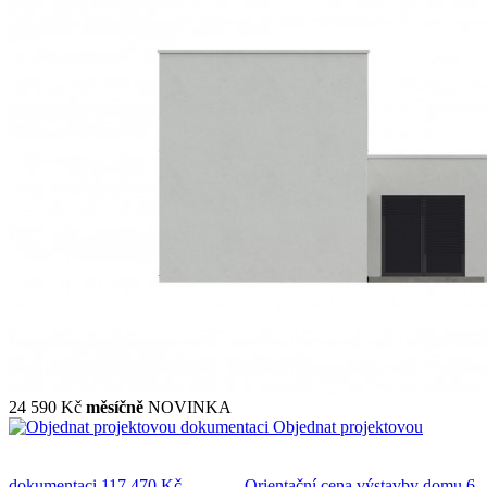
24 590 Kč
měsíčně
NOVINKA
Objednat projektovou
dokumentaci
117 470 Kč
Orientační cena výstavby domu
6