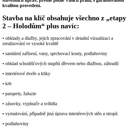
stavebních úprav, přesně podle Vašich přání, s garantovanou
kvalitou provedení.
Stavba na klíč obsahuje všechno z „etapy
2 – Holodům“ plus navíc:
• obklady a dlažby, jejich zpracování v detailní vizualizaci a
zrealizování ve vysoké kvalitě
• sanitární zařízení, vany, sprchovací kouty, podlahoviny
• obklad schodišťových stupňů dřevem nebo dlažbou, zábradlí
• interiérové dveře a kliky
• krb
• parapety, žaluzie
• zásuvky, vypínače a svítidla
• vymalování, případně jiná úprava interiérových stěn a stropů
• podlahoviny