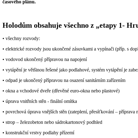
časového plánu.
Holodům obsahuje všechno z „etapy 1- Hru
• všechny rozvody:
• elektrické rozvody jsou ukončené zásuvkami a vypínači (příp. s do
• vodovod ukončený přípravou na napojení
• vytápění je většinou řešené jako podlahové, systém vytápění je zab
• odpad je ukončený přípravou na osazení sanitárním zařízením
• okna a vchodové dveře (dřevěné euro-okna nebo plastové)
• úprava vnitřních stěn - finální omítka
• povrchová úprava vnějších stěn (zateplení, přesíťkování – příprava
• strop – železobeton nebo sádrokartonový podhled
• konstrukční vrstvy podlahy přízemí