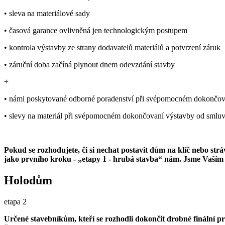
• sleva na materiálové sady
• časová garance ovlivněná jen technologickým postupem
• kontrola výstavby ze strany dodavatelů materiálů a potvrzení záruk
• záruční doba začíná plynout dnem odevzdání stavby
+
• námi poskytované odborné poradenství při svépomocném dokončov
• slevy na materiál při svépomocném dokončovaní výstavby od smluv
Pokud se rozhodujete, či si nechat postavit dům na klíč nebo st
jako prvního kroku - „etapy 1 - hrubá stavba“ nám. Jsme Vaším s
Holodům
etapa 2
Určené stavebníkům, kteří se rozhodli dokončit drobné finální pr