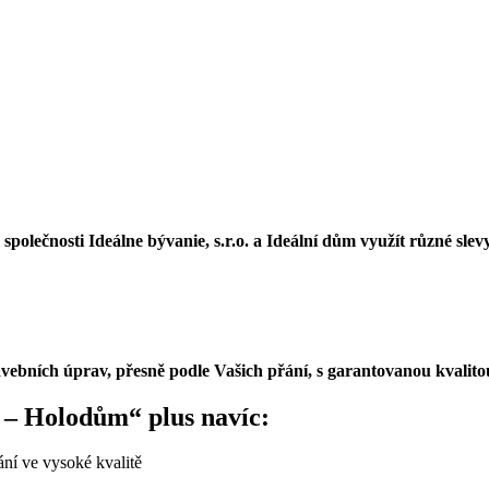
polečnosti Ideálne bývanie, s.r.o. a Ideální dům využít různé sle
vebních úprav, přesně podle Vašich přání, s garantovanou kvalito
2 – Holodům“ plus navíc:
vání ve vysoké kvalitě