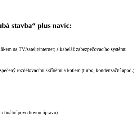
bá stavba“ plus navíc:
plňkem na TV/satelit/internet) a kabeláž zabezpečovacího systému
ezpečený rozdělovacími skříněmi a kotlem (turbo, kondenzační apod.)
 na finální povrchovou úpravu)