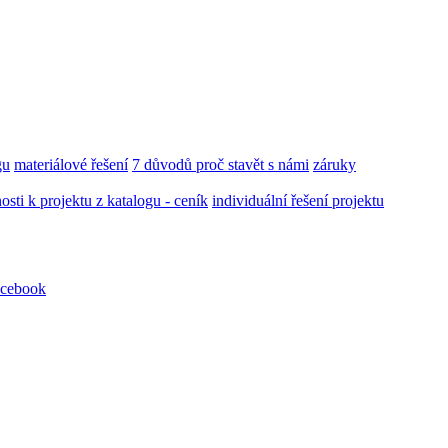
gu
materiálové řešení
7 důvodů proč stavět s námi
záruky
ti k projektu z katalogu - ceník
individuální řešení projektu
cebook