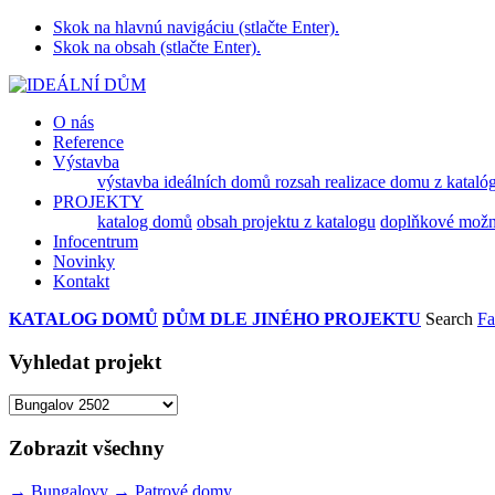
Skok na hlavnú navigáciu (stlačte Enter).
Skok na obsah (stlačte Enter).
O nás
Reference
Výstavba
výstavba ideálních domů
rozsah realizace domu z kataló
PROJEKTY
katalog domů
obsah projektu z katalogu
doplňkové možnos
Infocentrum
Novinky
Kontakt
KATALOG DOMŮ
DŮM DLE JINÉHO PROJEKTU
Search
Fa
Vyhledat projekt
Zobrazit všechny
→
Bungalovy
→
Patrové domy