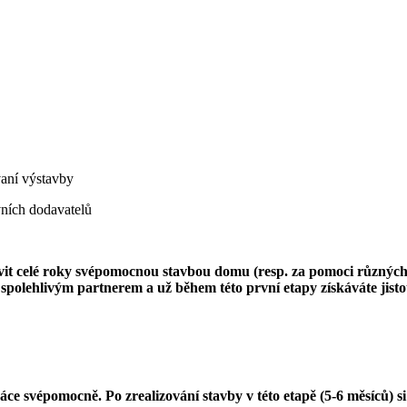
aní výstavby
ních dodavatelů
rávit celé roky svépomocnou stavbou domu (resp. za pomoci různýc
polehlivým partnerem a už během této první etapy získáváte jistot
áce svépomocně. Po zrealizování stavby v této etapě (5-6 měsíců) s