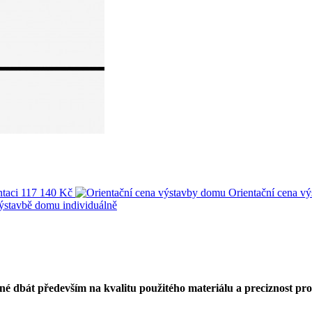
taci
117 140 Kč
Orientační cena v
výstavbě domu
individuálně
né dbát především na kvalitu použitého materiálu a preciznost pr