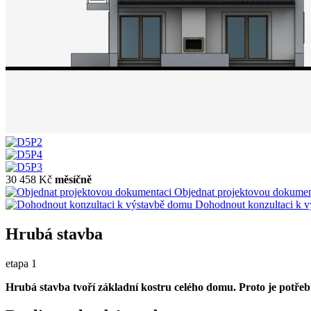
30 458 Kč
měsíčně
Objednat projektovou dokumen
Dohodnout konzultaci k 
Hrubá stavba
etapa 1
Hrubá stavba tvoří základní kostru celého domu. Proto je potřeb