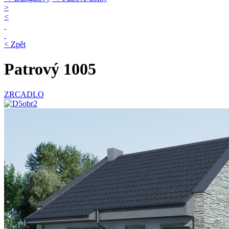
>
<
< Zpět
Patrový 1005
ZRCADLO