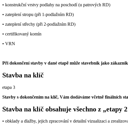
• konstrukční vrstvy podlahy na poschodí (u patrových RD)
• zateplení stropu (při 1-podlažním RD)
• zateplení střechy (při 2-podlažním RD)
• certifikovaný komín
• VRN
Při dokončení stavby v dané etapě může stavebník jako zákazník s
Stavba na klíč
etapa 3
Stavby s dokončením na klíč, Vám dodáváme včetně finálních sta
Stavba na klíč obsahuje všechno z „etapy 
• obklady a dlažby, jejich zpracování v detailní vizualizaci a zrealizo