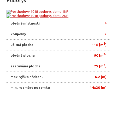
Půdorys
obytné místnosti
4
koupelny
2
2
užitná plocha
118 [m
]
2
obytná plocha
90 [m
]
2
zastavěná plocha
75 [m
]
max. výška hřebenu
6.2 [m]
min. rozměry pozemku
14x20 [m]
Exteriér a Interiér
Pohledy
Realizace