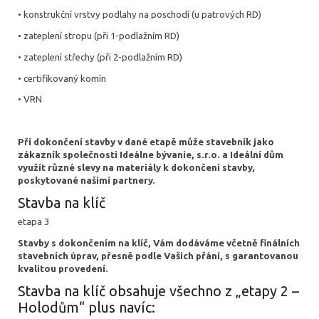
• konstrukční vrstvy podlahy na poschodí (u patrových RD)
• zateplení stropu (při 1-podlažním RD)
• zateplení střechy (při 2-podlažním RD)
• certifikovaný komín
• VRN
Při dokončení stavby v dané etapě může stavebník jako
zákazník společnosti Ideálne bývanie, s.r.o. a Ideální dům
využít různé slevy na materiály k dokončení stavby,
poskytované našimi partnery.
Stavba na klíč
etapa 3
Stavby s dokončením na klíč, Vám dodáváme včetně finálních
stavebních úprav, přesně podle Vašich přání, s garantovanou
kvalitou provedení.
Stavba na klíč obsahuje všechno z „etapy 2 –
Holodům“ plus navíc: