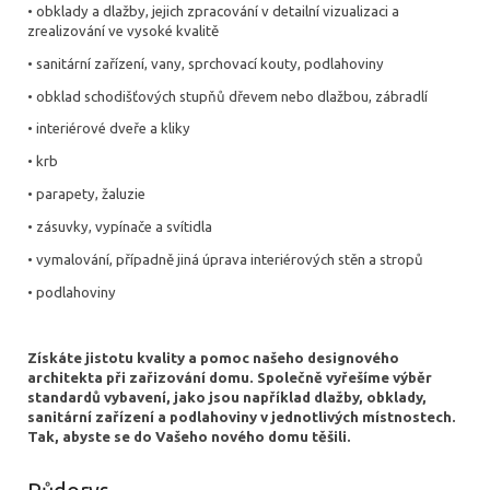
• obklady a dlažby, jejich zpracování v detailní vizualizaci a
zrealizování ve vysoké kvalitě
• sanitární zařízení, vany, sprchovací kouty, podlahoviny
• obklad schodišťových stupňů dřevem nebo dlažbou, zábradlí
• interiérové dveře a kliky
• krb
• parapety, žaluzie
• zásuvky, vypínače a svítidla
• vymalování, případně jiná úprava interiérových stěn a stropů
• podlahoviny
Získáte jistotu kvality a pomoc našeho designového
architekta při zařizování domu. Společně vyřešíme výběr
standardů vybavení, jako jsou například dlažby, obklady,
sanitární zařízení a podlahoviny v jednotlivých místnostech.
Tak, abyste se do Vašeho nového domu těšili.