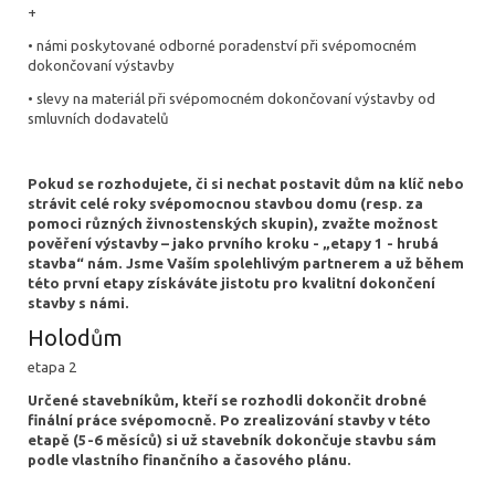
+
• námi poskytované odborné poradenství při svépomocném
dokončovaní výstavby
• slevy na materiál při svépomocném dokončovaní výstavby od
smluvních dodavatelů
Pokud se rozhodujete, či si nechat postavit dům na klíč nebo
strávit celé roky svépomocnou stavbou domu (resp. za
pomoci různých živnostenských skupin), zvažte možnost
pověření výstavby – jako prvního kroku - „etapy 1 - hrubá
stavba“ nám. Jsme Vaším spolehlivým partnerem a už během
této první etapy získáváte jistotu pro kvalitní dokončení
stavby s námi.
Holodům
etapa 2
Určené stavebníkům, kteří se rozhodli dokončit drobné
finální práce svépomocně. Po zrealizování stavby v této
etapě (5-6 měsíců) si už stavebník dokončuje stavbu sám
podle vlastního finančního a časového plánu.