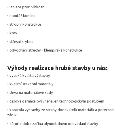
• izolace proti vlhkosti
• montáž komína
• stropní konstrukce
• krov
• střešní krytina
• odvodnění střechy - klempířská konstrukce
Výhody realizace hrubé stavby u nás:
• vysoká kvalita výstavby
• kvalitní stavební materiály
• sleva na materiálové sady
• časová garance ovlivněná jen technologickým postupem
• kontrola výstavby ze strany dodavatelů materiálů a potvrzení
záruk
• záruční doba začíná plynout dnem odevzdání stavby