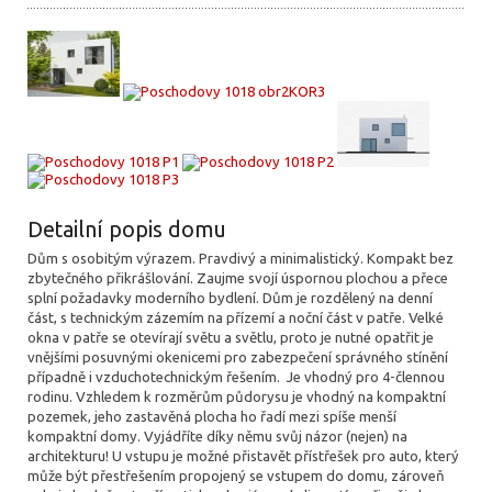
Detailní popis domu
Dům s osobitým výrazem. Pravdivý a minimalistický. Kompakt bez
zbytečného přikrášlování. Zaujme svojí úspornou plochou a přece
splní požadavky moderního bydlení. Dům je rozdělený na denní
část, s technickým zázemím na přízemí a noční část v patře. Velké
okna v patře se otevírají světu a světlu, proto je nutné opatřit je
vnějšími posuvnými okenicemi pro zabezpečení správného stínění
případně i vzduchotechnickým řešením. Je vhodný pro 4-člennou
rodinu. Vzhledem k rozměrům půdorysu je vhodný na kompaktní
pozemek, jeho zastavěná plocha ho řadí mezi spíše menší
kompaktní domy. Vyjádříte díky němu svůj názor (nejen) na
architekturu! U vstupu je možné přistavět přístřešek pro auto, který
může být přestřešením propojený se vstupem do domu, zároveň