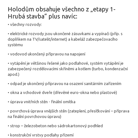
Holodům obsahuje všechno z „etapy 1-
Hrubá stavba“ plus navíc:
• všechny rozvody:
• elektrické rozvody jsou ukončené zásuvkami a vypínači (příp. s
doplňkem na TV/satelit/internet) a kabeláž zabezpečovacího
systému
• vodovod ukončený přípravou na napojení
• vytápění je většinou řešené jako podlahové, systém vytápění je
zabezpečený rozdělovacími skříněmi a kotlem (turbo, kondenzační
apod.)
• odpad je ukončený přípravou na osazení sanitárním zařízením
• okna a vchodové dveře (dřevěné euro-okna nebo plastové)
• úprava vnitřních stěn - finální omítka
• povrchová úprava vnějších stěn (zateplení, přesíťkování – příprava
na finální povrchovou úpravu)
• strop – železobeton nebo sádrokartonový podhled
• konstrukční vrstvy podlahy přízemí