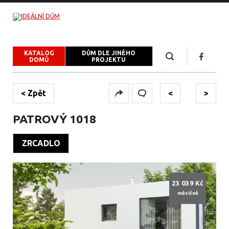
KATALOG
DŮM DLE JINÉHO
DOMŮ
PROJEKTU
< Zpět
<
>
PATROVÝ 1018
ZRCADLO
23 039 Kč
měsíčně