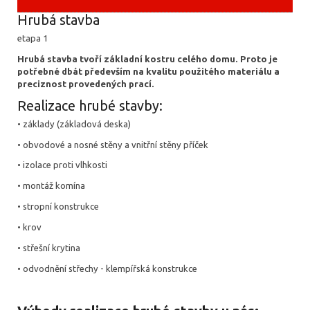
Hrubá stavba
etapa 1
Hrubá stavba tvoří základní kostru celého domu. Proto je
potřebné dbát především na kvalitu použitého materiálu a
preciznost provedených prací.
Realizace hrubé stavby:
• základy (základová deska)
• obvodové a nosné stěny a vnitřní stěny příček
• izolace proti vlhkosti
• montáž komína
• stropní konstrukce
• krov
• střešní krytina
• odvodnění střechy - klempířská konstrukce