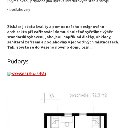
• vymalování, případně jiná úprava interiérových stěn a stropů
• podlahoviny
Získáte jistotu kvality a pomoc našeho designového
architekta při zařizování domu. Společně vyřešíme výběr
standardů vybavení, jako jsou například dlažby, obklady,
sanitární zařízení a podlahoviny v jednotlivých místnostech.
Tak, abyste se do Vašeho nového domu těšili.
Půdorys