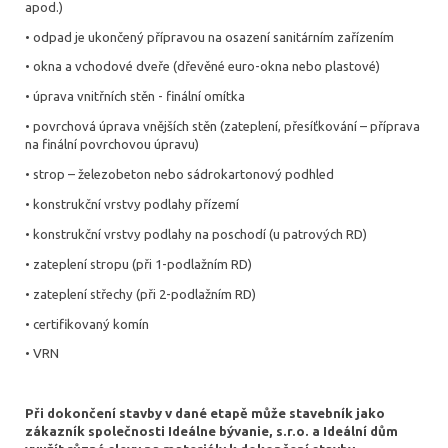
apod.)
• odpad je ukončený přípravou na osazení sanitárním zařízením
• okna a vchodové dveře (dřevěné euro-okna nebo plastové)
• úprava vnitřních stěn - finální omítka
• povrchová úprava vnějších stěn (zateplení, přesíťkování – příprava
na finální povrchovou úpravu)
• strop – železobeton nebo sádrokartonový podhled
• konstrukční vrstvy podlahy přízemí
• konstrukční vrstvy podlahy na poschodí (u patrových RD)
• zateplení stropu (při 1-podlažním RD)
• zateplení střechy (při 2-podlažním RD)
• certifikovaný komín
• VRN
Při dokončení stavby v dané etapě může stavebník jako
zákazník společnosti Ideálne bývanie, s.r.o. a Ideální dům