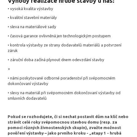
Výhody realizace hrubé stavby u nás:
• vysoká kvalita výstavby
• kvalitní stavební materiály
• sleva na materiálové sady
• časová garance ovlivněná jen technologickým postupem
• kontrola výstavby ze strany dodavatelů materiálů a potvrzení
záruk
• záruční doba začíná plynout dnem odevzdání stavby
+
• námi poskytované odborné poradenství při svépomocném
dokončovaní výstavby
• slevy na materiál při svépomocném dokončovaní výstavby od
smluvních dodavatelů
Pokud se rozhodujete, či si nechat postavit dům na klíč nebo
strávit celé roky svépomocnou stavbou domu (resp. za
pomoci různých živnostenských skupin), zvažte možnost
pověření výstavby – jako prvního kroku - „etapy 1 - hrubá