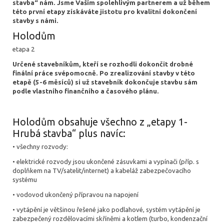
stavba“ nám. Jsme Vaším spolehlivým partnerem a už během
této první etapy získáváte jistotu pro kvalitní dokončení
stavby s námi.
Holodům
etapa 2
Určené stavebníkům, kteří se rozhodli dokončit drobné
finální práce svépomocně. Po zrealizování stavby v této
etapě (5-6 měsíců) si už stavebník dokončuje stavbu sám
podle vlastního finančního a časového plánu.
Holodům obsahuje všechno z „etapy 1-
Hrubá stavba“ plus navíc:
• všechny rozvody:
• elektrické rozvody jsou ukončené zásuvkami a vypínači (příp. s
doplňkem na TV/satelit/internet) a kabeláž zabezpečovacího
systému
• vodovod ukončený přípravou na napojení
• vytápění je většinou řešené jako podlahové, systém vytápění je
zabezpečený rozdělovacími skříněmi a kotlem (turbo, kondenzační