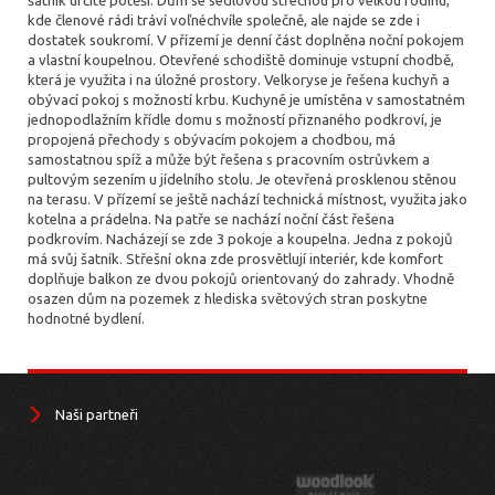
šatník určitě potěší. Dům se sedlovou střechou pro velkou rodinu,
kde členové rádi tráví voľnéchvíle společně, ale najde se zde i
dostatek soukromí. V přízemí je denní část doplněna noční pokojem
a vlastní koupelnou. Otevřené schodiště dominuje vstupní chodbě,
která je využita i na úložné prostory. Velkoryse je řešena kuchyň a
obývací pokoj s možností krbu. Kuchyně je umístěna v samostatném
jednopodlažním křídle domu s možností přiznaného podkroví, je
propojená přechody s obývacím pokojem a chodbou, má
samostatnou spíž a může být řešena s pracovním ostrůvkem a
pultovým sezením u jídelního stolu. Je otevřená prosklenou stěnou
na terasu. V přízemí se ještě nachází technická místnost, využita jako
kotelna a prádelna. Na patře se nachází noční část řešena
podkrovím. Nacházejí se zde 3 pokoje a koupelna. Jedna z pokojů
má svůj šatník. Střešní okna zde prosvětlují interiér, kde komfort
doplňuje balkon ze dvou pokojů orientovaný do zahrady. Vhodně
osazen dům na pozemek z hlediska světových stran poskytne
hodnotné bydlení.
Naši partneři