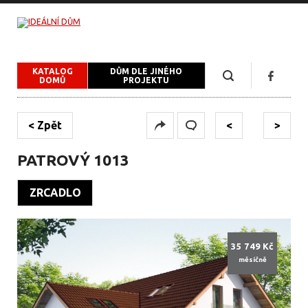
KATALOG
DŮM DLE JINÉHO
DOMŮ
PROJEKTU
< Zpět
<
>
PATROVÝ 1013
ZRCADLO
35 749 Kč
měsíčně