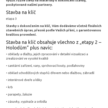
využít různé slevy na materiály k dokončení stavby,
poskytované našimi partnery.
Stavba na klíč
etapa 3
Stavby s dokončením na klíč, Vám dodáváme včetně finálních
stavebních úprav, přesně podle Vašich přání, s garantovanou
kvalitou provedení.
Stavba na klíč obsahuje všechno z „etapy 2 –
Holodům“ plus navíc:
• obklady a dlažby, jejich zpracování v detailní vizualizaci a
zrealizování ve vysoké kvalitě
• sanitární zařízení, vany, sprchovací kouty, podlahoviny
• obklad schodišťových stupňů dřevem nebo dlažbou, zábradlí
• interiérové dveře a kliky
• krb
• parapety, žaluzie
• zásuvky, vypínače a svítidla