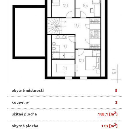
obytné místnosti
5
koupelny
2
2
užitná plocha
183.1 [m
]
2
obytná plocha
113 [m
]