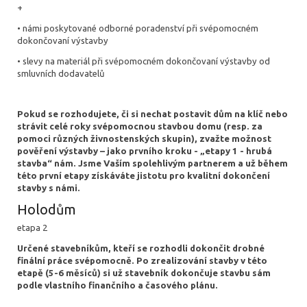
+
• námi poskytované odborné poradenství při svépomocném
dokončovaní výstavby
• slevy na materiál při svépomocném dokončovaní výstavby od
smluvních dodavatelů
Pokud se rozhodujete, či si nechat postavit dům na klíč nebo
strávit celé roky svépomocnou stavbou domu (resp. za
pomoci různých živnostenských skupin), zvažte možnost
pověření výstavby – jako prvního kroku - „etapy 1 - hrubá
stavba“ nám. Jsme Vaším spolehlivým partnerem a už během
této první etapy získáváte jistotu pro kvalitní dokončení
stavby s námi.
Holodům
etapa 2
Určené stavebníkům, kteří se rozhodli dokončit drobné
finální práce svépomocně. Po zrealizování stavby v této
etapě (5-6 měsíců) si už stavebník dokončuje stavbu sám
podle vlastního finančního a časového plánu.