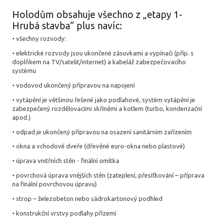
Holodům obsahuje všechno z „etapy 1-
Hrubá stavba“ plus navíc:
• všechny rozvody:
• elektrické rozvody jsou ukončené zásuvkami a vypínači (příp. s
doplňkem na TV/satelit/internet) a kabeláž zabezpečovacího
systému
• vodovod ukončený přípravou na napojení
• vytápění je většinou řešené jako podlahové, systém vytápění je
zabezpečený rozdělovacími skříněmi a kotlem (turbo, kondenzační
apod.)
• odpad je ukončený přípravou na osazení sanitárním zařízením
• okna a vchodové dveře (dřevěné euro-okna nebo plastové)
• úprava vnitřních stěn - finální omítka
• povrchová úprava vnějších stěn (zateplení, přesíťkování – příprava
na finální povrchovou úpravu)
• strop – železobeton nebo sádrokartonový podhled
• konstrukční vrstvy podlahy přízemí