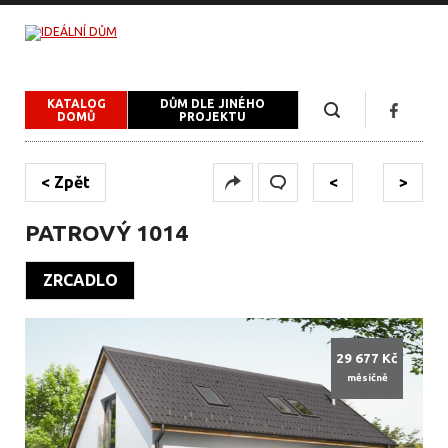
KATALOG
DŮM DLE JINÉHO
DOMŮ
PROJEKTU
< Zpět
<
>
PATROVÝ 1014
ZRCADLO
29 677 Kč
měsíčně