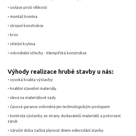
• izolace proti vlhkosti
• montáž komína
• stropní konstrukce
• krov
• střešní krytina
• odvodnění střechy - klempířská konstrukce
Výhody realizace hrubé stavby u nás:
• vysoká kvalita výstavby
• kvalitní stavební materiály
• sleva na materiálové sady
• časová garance ovlivněná jen technologickým postupem
• kontrola výstavby ze strany dodavatelů materiálů a potvrzení
záruk
• záruční doba začíná plynout dnem odevzdání stavby