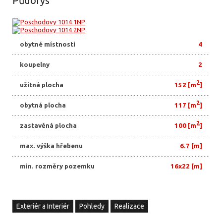
Půdorys
obytné místnosti
4
koupelny
2
2
užitná plocha
152 [m
]
2
obytná plocha
117 [m
]
2
zastavěná plocha
100 [m
]
max. výška hřebenu
6.7 [m]
min. rozměry pozemku
16x22 [m]
Exteriér a Interiér
Pohledy
Realizace