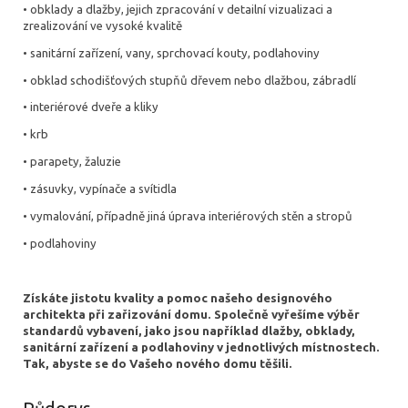
• obklady a dlažby, jejich zpracování v detailní vizualizaci a
zrealizování ve vysoké kvalitě
• sanitární zařízení, vany, sprchovací kouty, podlahoviny
• obklad schodišťových stupňů dřevem nebo dlažbou, zábradlí
• interiérové dveře a kliky
• krb
• parapety, žaluzie
• zásuvky, vypínače a svítidla
• vymalování, případně jiná úprava interiérových stěn a stropů
• podlahoviny
Získáte jistotu kvality a pomoc našeho designového
architekta při zařizování domu. Společně vyřešíme výběr
standardů vybavení, jako jsou například dlažby, obklady,
sanitární zařízení a podlahoviny v jednotlivých místnostech.
Tak, abyste se do Vašeho nového domu těšili.