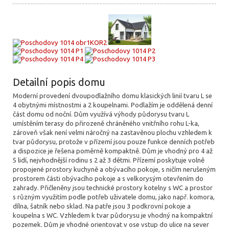
Detailní popis domu
Moderní provedení dvoupodlažního domu klasických linií tvaru L se
4 obytnými místnostmi a 2 koupelnami. Podlažím je oddělená denní
část domu od noční. Dům využívá výhody půdorysu tvaru L
umístěním terasy do přirozeně chráněného vnitřního rohu L-ka,
zároveň však není velmi náročný na zastavěnou plochu vzhledem k
tvar půdorysu, protože v přízemí jsou pouze funkce denních potřeb
a dispozice je řešena poměrně kompaktně. Dům je vhodný pro 4 až
5 lidí, nejvhodnější rodinu s 2 až 3 dětmi. Přízemí poskytuje volně
propojené prostory kuchyně a obývacího pokoje, s ničím nerušeným
prostorem části obývacího pokoje a s velkorysým otevřením do
zahrady. Přičleněny jsou technické prostory kotelny s WC a prostor
s různým využitím podle potřeb uživatele domu, jako např. komora,
dílna, šatník nebo sklad. Na patře jsou 3 podkrovní pokoje a
koupelna s WC. Vzhledem k tvar půdorysu je vhodný na kompaktní
pozemek. Dům je vhodné orientovat v ose vstup do ulice na sever