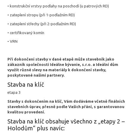
• konstrukční vrstvy podlahy na poschodí (u patrových RD)
• zateplení stropu (při 1-podlažním RD)
• zateplení střechy (při 2-podlažním RD)
• certifikovaný komín
• VRN
Při dokončení stavby v dané etapě může stavebník jako
zákazník společnosti Ideálne bývanie, s.r.o. a Ideální dům
využít různé slevy na materiály k dokončení stavby,
poskytované našimi partnery.
Stavba na klíč
etapa 3
Stavby s dokončením na klíč, Vám dodáváme včetně finálních
stavebních úprav, přesně podle Vašich přání, s garantovanou
kvalitou provedení.
Stavba na klíč obsahuje všechno z „etapy 2 –
Holodům“ plus navíc: