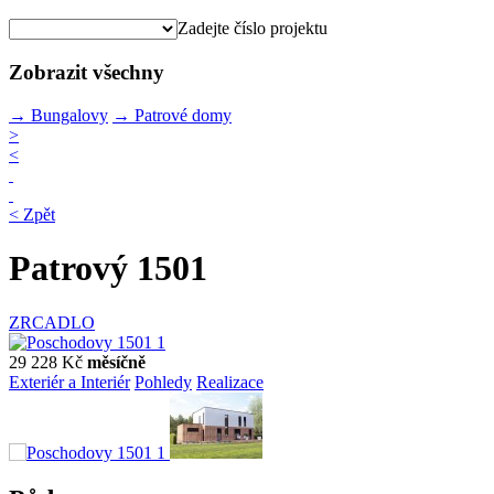
Zadejte číslo projektu
Zobrazit všechny
→
Bungalovy
→
Patrové domy
>
<
< Zpět
Patrový 1501
ZRCADLO
29 228 Kč
měsíčně
Exteriér a Interiér
Pohledy
Realizace