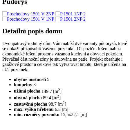
Půdorys
Detailní popis domu
Dvoupatrový rodinný dům Vám nabízí dvě varianty půdorysů, které
se dokáží přizpůsobit Vašemu pozemku. Dispoziční řešení nabízí
ekonomické řešení prostor s vázanou kuchyní a obyvaci pokojem.
Převážná část noční zóny je situována na patře. Projekt obsahuje i
garážové prostor a celkově tak vytvarovat hmotu, která je určena na
užší pozemek.
obytné místnosti
5
koupelny
3
2
užitná plocha
149.7 [m
]
2
obytná plocha
89.4 [m
]
2
zastavěná plocha
98.7 [m
]
max. výška hřebenu
6.8 [m]
min. rozměry pozemku
15,5x22,1 [m]