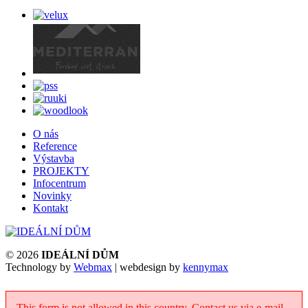
O nás
Reference
Výstavba
PROJEKTY
Infocentrum
Novinky
Kontakt
© 2026
IDEÁLNÍ DŮM
Technology by
Webmax
| webdesign by
kennymax
This form is not allowed in this country. Contact us via e-mail