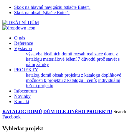
Skok na hlavnú navigáciu (stlačte Enter).
Skok na obsah (stlačte Enter).
O nás
Reference
Výstavba
výstavba ideálních domů
rozsah realizace domu z
katalógu
materiálové řešení
7 důvodů proč stavět s
námi
záruky
PROJEKTY
katalog domů
obsah projektu z katalogu
doplňkové
možnosti k projektu z katalogu - ceník
individuální
řešení projektu
Infocentrum
Novinky
Kontakt
KATALOG DOMŮ
DŮM DLE JINÉHO PROJEKTU
Search
Facebook
Vyhledat projekt