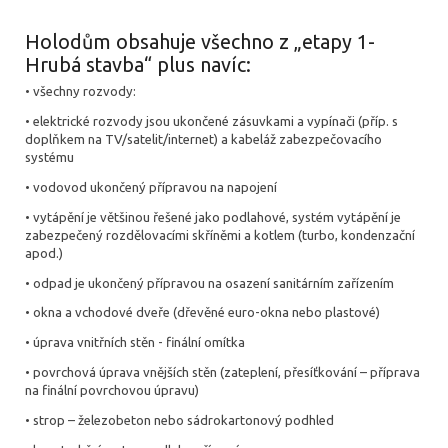
Holodům obsahuje všechno z „etapy 1-
Hrubá stavba“ plus navíc:
• všechny rozvody:
• elektrické rozvody jsou ukončené zásuvkami a vypínači (příp. s
doplňkem na TV/satelit/internet) a kabeláž zabezpečovacího
systému
• vodovod ukončený přípravou na napojení
• vytápění je většinou řešené jako podlahové, systém vytápění je
zabezpečený rozdělovacími skříněmi a kotlem (turbo, kondenzační
apod.)
• odpad je ukončený přípravou na osazení sanitárním zařízením
• okna a vchodové dveře (dřevěné euro-okna nebo plastové)
• úprava vnitřních stěn - finální omítka
• povrchová úprava vnějších stěn (zateplení, přesíťkování – příprava
na finální povrchovou úpravu)
• strop – železobeton nebo sádrokartonový podhled