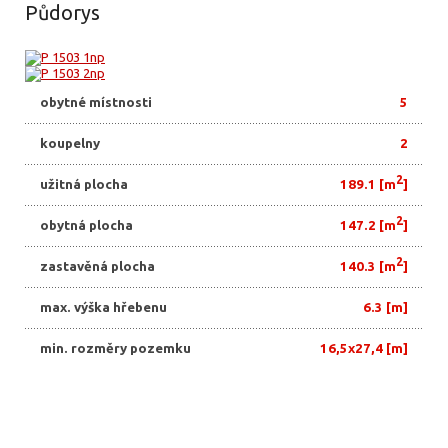
Půdorys
obytné místnosti
5
koupelny
2
2
užitná plocha
189.1 [m
]
2
obytná plocha
147.2 [m
]
2
zastavěná plocha
140.3 [m
]
max. výška hřebenu
6.3 [m]
min. rozměry pozemku
16,5x27,4 [m]
Exteriér a Interiér
Pohledy
Realizace