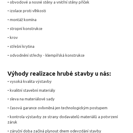
• obvodové a nosné stěny a vnitřní stěny příček
• izolace proti vlhkosti
• montáž komína
• stropní konstrukce
• krov
• střešní krytina
• odvodnění střechy - klempířská konstrukce
Výhody realizace hrubé stavby u nás:
• vysoká kvalita výstavby
• kvalitní stavební materiály
• sleva na materiálové sady
• časová garance ovlivněná jen technologickým postupem
• kontrola výstavby ze strany dodavatelů materiálů a potvrzení
záruk
• záruční doba začíná plynout dnem odevzdání stavby