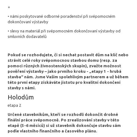
+
• námi poskytované odborné poradenství při svépomocném
dokončovaní výstavby
• slevy na materiál při svépomocném dokončovaní výstavby od
smluvních dodavatelů
Pokud se rozhodujete, či si nechat postavit dům na klíč nebo
strávit celé roky svépomocnou stavbou domu (resp. za
pomoci různých živnostenských skupin), zvažte možnost
pověření výstavby – jako prvního kroku - „etapy 1 - hrubá
stavba“ nám. Jsme Vaším spolehlivým partnerem a už během
této první etapy získáváte jistotu pro kvalitní dokončení
stavby s námi.
Holodům
etapa 2
Určené stavebníkům, kteří se rozhodli dokončit drobné
finální práce svépomocně. Po zrealizování stavby v této
etapě (5-6 měsíců) si už stavebník dokončuje stavbu sám
podle vlastního finančního a časového plánu.