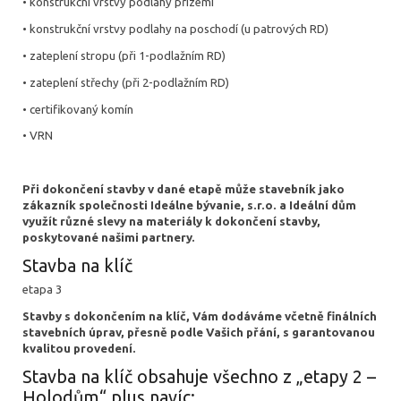
• konstrukční vrstvy podlahy přízemí
• konstrukční vrstvy podlahy na poschodí (u patrových RD)
• zateplení stropu (při 1-podlažním RD)
• zateplení střechy (při 2-podlažním RD)
• certifikovaný komín
• VRN
Při dokončení stavby v dané etapě může stavebník jako
zákazník společnosti Ideálne bývanie, s.r.o. a Ideální dům
využít různé slevy na materiály k dokončení stavby,
poskytované našimi partnery.
Stavba na klíč
etapa 3
Stavby s dokončením na klíč, Vám dodáváme včetně finálních
stavebních úprav, přesně podle Vašich přání, s garantovanou
kvalitou provedení.
Stavba na klíč obsahuje všechno z „etapy 2 –
Holodům“ plus navíc: