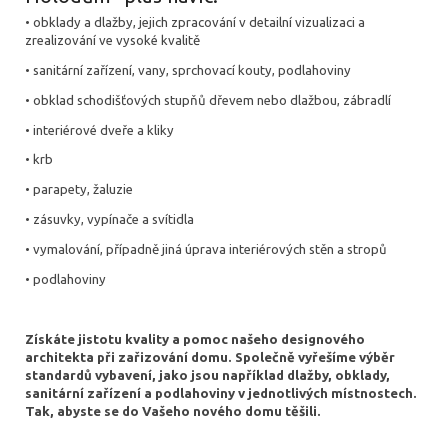
• obklady a dlažby, jejich zpracování v detailní vizualizaci a
zrealizování ve vysoké kvalitě
• sanitární zařízení, vany, sprchovací kouty, podlahoviny
• obklad schodišťových stupňů dřevem nebo dlažbou, zábradlí
• interiérové dveře a kliky
• krb
• parapety, žaluzie
• zásuvky, vypínače a svítidla
• vymalování, případně jiná úprava interiérových stěn a stropů
• podlahoviny
Získáte jistotu kvality a pomoc našeho designového
architekta při zařizování domu. Společně vyřešíme výběr
standardů vybavení, jako jsou například dlažby, obklady,
sanitární zařízení a podlahoviny v jednotlivých místnostech.
Tak, abyste se do Vašeho nového domu těšili.