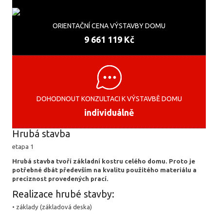
ORIENTAČNÍ CENA VÝSTAVBY DOMU
9 661 119 Kč
DOHODNOUT KONZULTACI K VÝSTAVBĚ DOMU
individuálně
Hrubá stavba
etapa 1
Hrubá stavba tvoří základní kostru celého domu. Proto je
potřebné dbát především na kvalitu použitého materiálu a
preciznost provedených prací.
Realizace hrubé stavby:
• základy (základová deska)