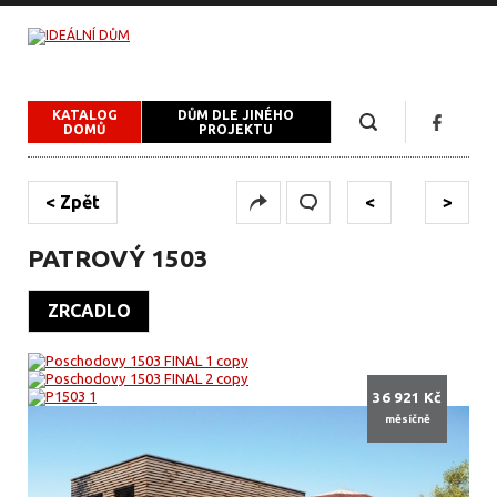
KATALOG
DŮM DLE JINÉHO
DOMŮ
PROJEKTU
< Zpět
<
>
PATROVÝ 1503
ZRCADLO
36 921 Kč
měsíčně