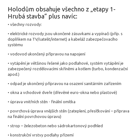
Holodům obsahuje všechno z „etapy 1-
Hrubá stavba“ plus navíc:
• všechny rozvody:
• elektrické rozvody jsou ukončené zásuvkami a vypínači (příp. s
doplňkem na TV/satelit/internet) a kabeláž zabezpečovacího
systému
• vodovod ukončený přípravou na napojení
• vytápění je většinou řešené jako podlahové, systém vytápění je
zabezpečený rozdělovacími skříněmi a kotlem (turbo, kondenzační
apod.)
• odpad je ukončený přípravou na osazení sanitárním zařízením
• okna a vchodové dveře (dřevěné euro-okna nebo plastové)
• úprava vnitřních stěn - finální omítka
• povrchová úprava vnějších stěn (zateplení, přesíťkování – příprava
na finální povrchovou úpravu)
• strop – železobeton nebo sádrokartonový podhled
• konstrukční vrstvy podlahy přízemí