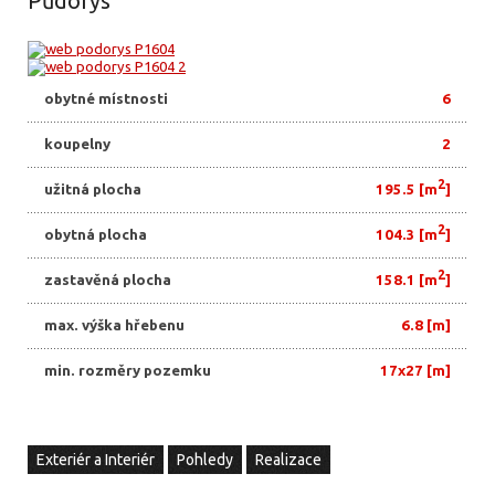
Půdorys
obytné místnosti
6
koupelny
2
2
užitná plocha
195.5 [m
]
2
obytná plocha
104.3 [m
]
2
zastavěná plocha
158.1 [m
]
max. výška hřebenu
6.8 [m]
min. rozměry pozemku
17x27 [m]
Exteriér a Interiér
Pohledy
Realizace