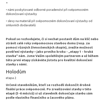
+
• námi poskytované odborné poradenství při svépomocném
dokončovaní výstavby
• slevy na materiál při svépomocném dokončovaní výstavby od
smluvních dodavatelů
Pokud se rozhodujete, či si nechat postavit dům na klíč nebo
strávit celé roky svépomocnou stavbou domu (resp. za
pomoci různých živnostenských skupin), zvažte možnost
pověření výstavby – jako prvního kroku - „etapy 1 - hrubá
stavba“ nám. Jsme Vaším spolehlivým partnerem a už během
této první etapy získáváte jistotu pro kvalitní dokončení
stavby s námi.
Holodům
etapa 2
Určené stavebníkům, kteří se rozhodli dokončit drobné
finální práce svépomocně. Po zrealizování stavby v této
etapě (5-6 měsíců) si už stavebník dokončuje stavbu sám
podle vlastního finančního a časového plánu.