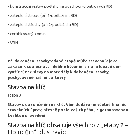
• konstrukční vrstvy podlahy na poschodí (u patrových RD)
• zateplení stropu (při 1-podlažním RD)
• zateplení střechy (při 2-podlažním RD)
• certifikovaný komín
• VRN
Při dokončení stavby v dané etapě může stavebník jako
zákazník společnosti Ideálne bývanie, s.r.o. a Ideální dům
využít různé slevy na materiály k dokončení stavby,
poskytované našimi partnery.
Stavba na klíč
etapa 3
Stavby s dokončením na klíč, Vám dodáváme včetně finálních
stavebních úprav, přesně podle Vašich přání, s garantovanou
kvalitou provedení.
Stavba na klíč obsahuje všechno z „etapy 2 –
Holodům“ plus navíc: