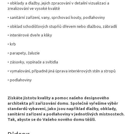
• obklady a dlažby, jejich zpracování v detailní vizualizaci a
zrealizování ve vysoké kvalitě
• sanitární zařízení, vany, sprchovací kouty, podlahoviny
• obklad schodišťových stupňů dřevem nebo dlažbou, zábradlí
• interiérové dveře a kliky
• krb
• parapety, žaluzie
• zásuvky, vypínače a svítidla
• vymalování, případně jiná úprava interiérových stěn a stropů
• podlahoviny
Získáte jistotu kvality a pomoc našeho designového
architekta při zařizování domu. Společně vyřešíme výběr
standardů vybavení, jako jsou například dlažby, obklady,
sanitární zařízení a podlahoviny v jednotlivých místnostech.
Tak, abyste se do Vašeho nového domu těšili.