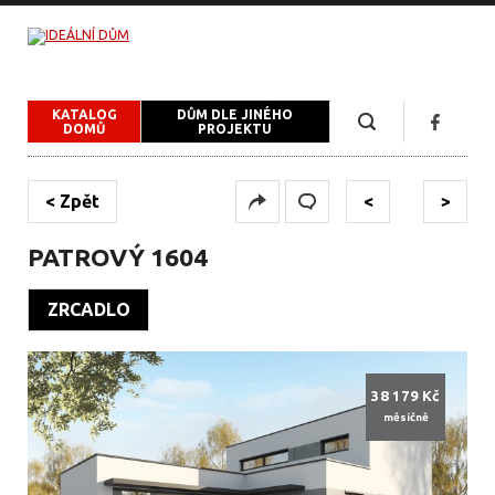
KATALOG
DŮM DLE JINÉHO
DOMŮ
PROJEKTU
< Zpět
<
>
PATROVÝ 1604
ZRCADLO
38 179 Kč
měsíčně