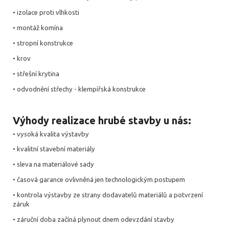
• izolace proti vlhkosti
• montáž komína
• stropní konstrukce
• krov
• střešní krytina
• odvodnění střechy - klempířská konstrukce
Výhody realizace hrubé stavby u nás:
• vysoká kvalita výstavby
• kvalitní stavební materiály
• sleva na materiálové sady
• časová garance ovlivněná jen technologickým postupem
• kontrola výstavby ze strany dodavatelů materiálů a potvrzení
záruk
• záruční doba začíná plynout dnem odevzdání stavby