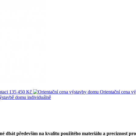
taci
135 450 Kč
Orientační cena v
výstavbě domu
individuálně
né dbát především na kvalitu použitého materiálu a preciznost pr