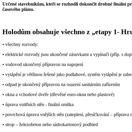
Určené stavebníkům, kteří se rozhodli dokončit drobné finální pr
časového plánu.
Holodům obsahuje všechno z „etapy 1- Hru
• všechny rozvody:
• elektrické rozvody jsou ukončené zásuvkami a vypínači (příp. s do
• vodovod ukončený přípravou na napojení
• vytápění je většinou řešené jako podlahové, systém vytápění je zab
• odpad je ukončený přípravou na osazení sanitárním zařízením
• okna a vchodové dveře (dřevěné euro-okna nebo plastové)
• úprava vnitřních stěn - finální omítka
• povrchová úprava vnějších stěn (zateplení, přesíťkování – příprava
• strop – železobeton nebo sádrokartonový podhled