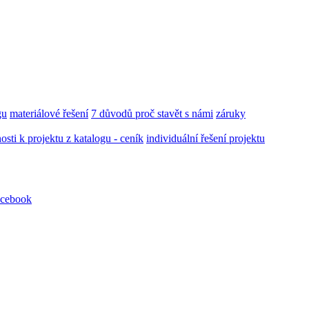
gu
materiálové řešení
7 důvodů proč stavět s námi
záruky
ti k projektu z katalogu - ceník
individuální řešení projektu
cebook