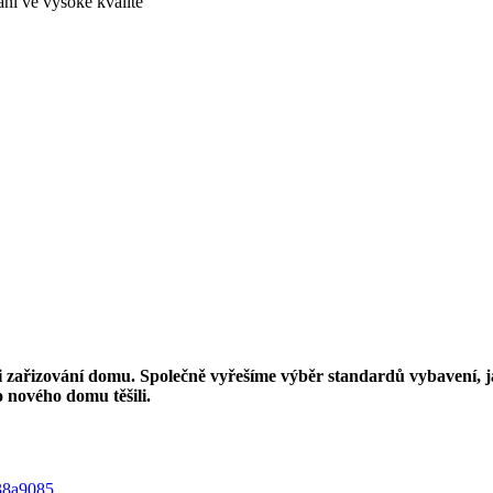
vání ve vysoké kvalitě
i zařizování domu. Společně vyřešíme výběr standardů vybavení, ja
 nového domu těšili.