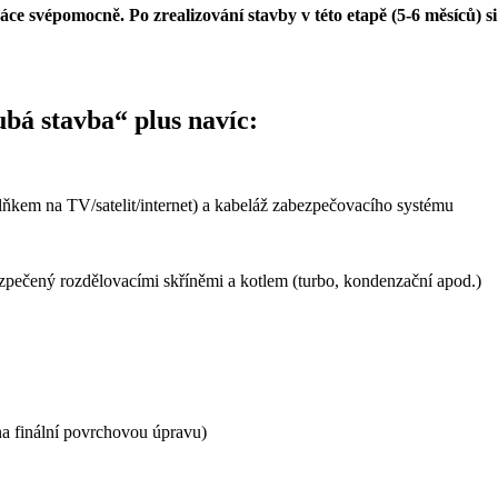
áce svépomocně. Po zrealizování stavby v této etapě (5-6 měsíců) s
bá stavba“ plus navíc:
plňkem na TV/satelit/internet) a kabeláž zabezpečovacího systému
ezpečený rozdělovacími skříněmi a kotlem (turbo, kondenzační apod.)
 na finální povrchovou úpravu)