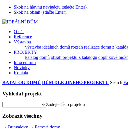
Skok na hlavnú navigáciu (stlačte Enter).
Skok na obsah (stlačte Enter).
O nás
Reference
Výstavba
výstavba ideálních domů
rozsah realizace domu z kataló
PROJEKTY
katalog domů
obsah projektu z katalogu
doplňkové možnos
Infocentrum
Novinky
Kontakt
KATALOG DOMŮ
DŮM DLE JINÉHO PROJEKTU
Search
Fa
Vyhledat projekt
Zadejte číslo projektu
Zobrazit všechny
→
Bungalovy
→
Patrové domy