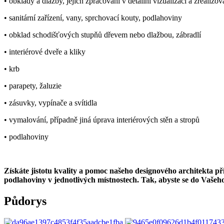
• obklady a dlažby, jejich zpracování v detailní vizualizaci a zrealizo
• sanitární zařízení, vany, sprchovací kouty, podlahoviny
• obklad schodišťových stupňů dřevem nebo dlažbou, zábradlí
• interiérové dveře a kliky
• krb
• parapety, žaluzie
• zásuvky, vypínače a svítidla
• vymalování, případně jiná úprava interiérových stěn a stropů
• podlahoviny
Získáte jistotu kvality a pomoc našeho designového architekta př
podlahoviny v jednotlivých místnostech. Tak, abyste se do Vašeho
Půdorys