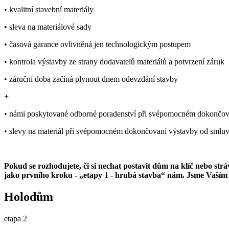
• kvalitní stavební materiály
• sleva na materiálové sady
• časová garance ovlivněná jen technologickým postupem
• kontrola výstavby ze strany dodavatelů materiálů a potvrzení záruk
• záruční doba začíná plynout dnem odevzdání stavby
+
• námi poskytované odborné poradenství při svépomocném dokončov
• slevy na materiál při svépomocném dokončovaní výstavby od smluv
Pokud se rozhodujete, či si nechat postavit dům na klíč nebo st
jako prvního kroku - „etapy 1 - hrubá stavba“ nám. Jsme Vaším s
Holodům
etapa 2