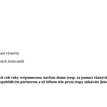
aní výstavby
ních dodavatelů
rávit celé roky svépomocnou stavbou domu (resp. za pomoci různýc
polehlivým partnerem a už během této první etapy získáváte jistot