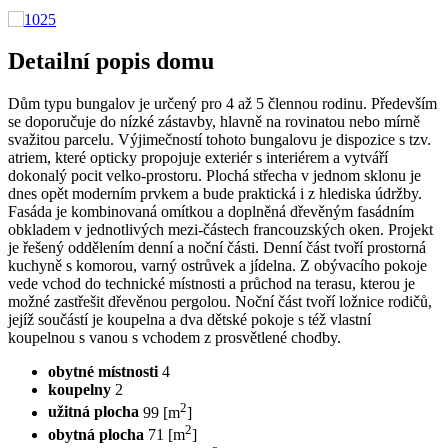
Detailní popis domu
Dům typu bungalov je určený pro 4 až 5 člennou rodinu. Především
se doporučuje do nízké zástavby, hlavně na rovinatou nebo mírně
svažitou parcelu. Výjimečností tohoto bungalovu je dispozice s tzv.
atriem, které opticky propojuje exteriér s interiérem a vytváří
dokonalý pocit velko-prostoru. Plochá střecha v jednom sklonu je
dnes opět moderním prvkem a bude praktická i z hlediska údržby.
Fasáda je kombinovaná omítkou a doplněná dřevěným fasádním
obkladem v jednotlivých mezi-částech francouzských oken. Projekt
je řešený oddělením denní a noční části. Denní část tvoří prostorná
kuchyně s komorou, varný ostrůvek a jídelna. Z obývacího pokoje
vede vchod do technické místnosti a průchod na terasu, kterou je
možné zastřešit dřevěnou pergolou. Noční část tvoří ložnice rodičů,
jejíž součástí je koupelna a dva dětské pokoje s též vlastní
koupelnou s vanou s vchodem z prosvětlené chodby.
obytné místnosti
4
koupelny
2
2
užitná plocha
99 [m
]
2
obytná plocha
71 [m
]