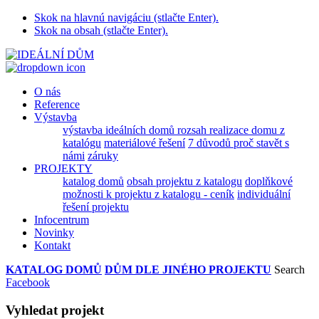
Skok na hlavnú navigáciu (stlačte Enter).
Skok na obsah (stlačte Enter).
O nás
Reference
Výstavba
výstavba ideálních domů
rozsah realizace domu z
katalógu
materiálové řešení
7 důvodů proč stavět s
námi
záruky
PROJEKTY
katalog domů
obsah projektu z katalogu
doplňkové
možnosti k projektu z katalogu - ceník
individuální
řešení projektu
Infocentrum
Novinky
Kontakt
KATALOG DOMŮ
DŮM DLE JINÉHO PROJEKTU
Search
Facebook
Vyhledat projekt