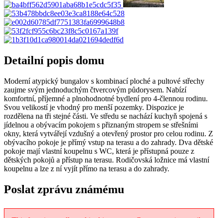
Detailní popis domu
Moderní atypický bungalov s kombinací ploché a pultové střechy
zaujme svým jednoduchým čtvercovým půdorysem. Nabízí
komfortní, příjemné a plnohodnotné bydlení pro 4-člennou rodinu.
Svou velikostí je vhodný pro menší pozemky. Dispozice je
rozdělena na tři stejné části. Ve středu se nachází kuchyň spojená s
jídelnou a obývacím pokojem s přiznaným stropem se střešními
okny, která vytvářejí vzdušný a otevřený prostor pro celou rodinu. Z
obývacího pokoje je přímý vstup na terasu a do zahrady. Dva dětské
pokoje mají vlastní koupelnu s WC, která je přístupná pouze z
dětských pokojů a přístup na terasu. Rodičovská ložnice má vlastní
koupelnu a lze z ní vyjít přímo na terasu a do zahrady.
Poslat zprávu známému