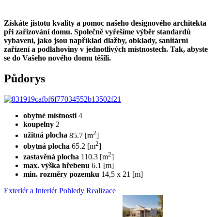
Získáte jistotu kvality a pomoc našeho designového architekta
při zařizování domu. Společně vyřešíme výběr standardů
vybavení, jako jsou například dlažby, obklady, sanitární
zařízení a podlahoviny v jednotlivých místnostech. Tak, abyste
se do Vašeho nového domu těšili.
Půdorys
obytné místnosti
4
koupelny
2
2
užitná plocha
85.7 [m
]
2
obytná plocha
65.2 [m
]
2
zastavěná plocha
110.3 [m
]
max. výška hřebenu
6.1 [m]
min. rozměry pozemku
14,5 x 21 [m]
Exteriér a Interiér
Pohledy
Realizace