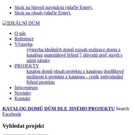
Skok na hlavnú navigáciu (stlačte Enter).
Skok na obsah (stlačte Enter).
O nás
Reference
Výstavba
výstavba ideálních domů
rozsah realizace domu z
katalógu
materiálové řešení
7 důvodů proč stavět s
námi
záruky
PROJEKTY
katalog domů
obsah projektu z katalogu
doplňkové
možnosti k projektu z katalogu - ceník
individuální
řešení projektu
Infocentrum
Novinky
Kontakt
KATALOG DOMŮ
DŮM DLE JINÉHO PROJEKTU
Search
Facebook
Vyhledat projekt