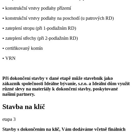
• konstrukční vrstvy podlahy přízemí
• konstrukční vrstvy podlahy na poschodí (u patrových RD)
• zateplení stropu (při 1-podlažním RD)
• zateplení střechy (při 2-podlažním RD)
• certifikovaný komín
• VRN
Při dokončení stavby v dané etapě může stavebník jako
zákazník společnosti Ideálne bývanie, s.r.o. a Ideální dům využít
různé slevy na materiály k dokončení stavby, poskytované
našimi partnery.
Stavba na klíč
etapa 3
Stavby s dokončením na klíč, Vám dodáváme včetně finálních