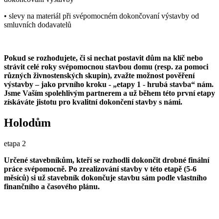
• slevy na materiál při svépomocném dokončovaní výstavby od
smluvních dodavatelů
Pokud se rozhodujete, či si nechat postavit dům na klíč nebo
strávit celé roky svépomocnou stavbou domu (resp. za pomoci
různých živnostenských skupin), zvažte možnost pověření
výstavby – jako prvního kroku - „etapy 1 - hrubá stavba“ nám.
Jsme Vaším spolehlivým partnerem a už během této první etapy
získáváte jistotu pro kvalitní dokončení stavby s námi.
Holodům
etapa 2
Určené stavebníkům, kteří se rozhodli dokončit drobné finální
práce svépomocně. Po zrealizování stavby v této etapě (5-6
měsíců) si už stavebník dokončuje stavbu sám podle vlastního
finančního a časového plánu.