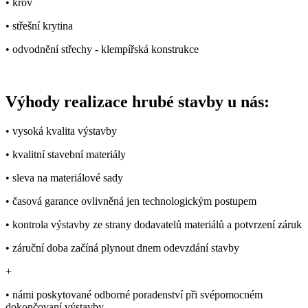
• krov
• střešní krytina
• odvodnění střechy - klempířská konstrukce
Výhody realizace hrubé stavby u nás:
• vysoká kvalita výstavby
• kvalitní stavební materiály
• sleva na materiálové sady
• časová garance ovlivněná jen technologickým postupem
• kontrola výstavby ze strany dodavatelů materiálů a potvrzení záruk
• záruční doba začíná plynout dnem odevzdání stavby
+
• námi poskytované odborné poradenství při svépomocném
dokončovaní výstavby