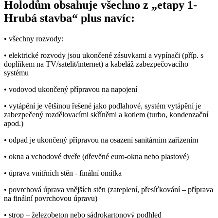
Holodům obsahuje všechno z „etapy 1-
Hrubá stavba“ plus navíc:
• všechny rozvody:
• elektrické rozvody jsou ukončené zásuvkami a vypínači (příp. s
doplňkem na TV/satelit/internet) a kabeláž zabezpečovacího
systému
• vodovod ukončený přípravou na napojení
• vytápění je většinou řešené jako podlahové, systém vytápění je
zabezpečený rozdělovacími skříněmi a kotlem (turbo, kondenzační
apod.)
• odpad je ukončený přípravou na osazení sanitárním zařízením
• okna a vchodové dveře (dřevěné euro-okna nebo plastové)
• úprava vnitřních stěn - finální omítka
• povrchová úprava vnějších stěn (zateplení, přesíťkování – příprava
na finální povrchovou úpravu)
• strop – železobeton nebo sádrokartonový podhled