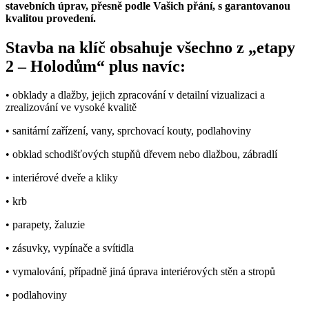
stavebních úprav, přesně podle Vašich přání, s garantovanou
kvalitou provedení.
Stavba na klíč obsahuje všechno z „etapy
2 – Holodům“ plus navíc:
• obklady a dlažby, jejich zpracování v detailní vizualizaci a
zrealizování ve vysoké kvalitě
• sanitární zařízení, vany, sprchovací kouty, podlahoviny
• obklad schodišťových stupňů dřevem nebo dlažbou, zábradlí
• interiérové dveře a kliky
• krb
• parapety, žaluzie
• zásuvky, vypínače a svítidla
• vymalování, případně jiná úprava interiérových stěn a stropů
• podlahoviny