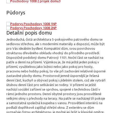
Půdorys
Detailní popis domu
Jednoduchá, čistá architektura 5-pokojového patrového domu se
sedlovou střechou, ale s moderními materiály a dispozicí, může být
pro Vás ideálním bydlení. Kompaktní dům, svou povrchovou
strukturou dřevěného obkladu vhodný do přírodního prostředí.
Dispozičně podobný domu Patrový 1101. Noční část se nachází na
patře a denní na přízemí. Výjimkou je, že má ještě jeden pokoj v
přízemí, využitelnou jako ložnici nebo jako pokoj pro hosty,
pracovnu nebo hobby pokoj, to vše při zachování relativně úsporné
zastavěné plochy domu. Prostorově jemně úspornější je řešená
denní část, kuchyň a obývací pokoj s jídelním stolem, což ale vytváří
útulnou denní část pro setkávání se rodiny. V přízemí se ještě
nachází sociální zařízení se sprchou, spojené s technickou částí v
rámci jednoho prostoru. Denní obytné prostory jsou prosvětlené
velkými okny s přechody na terasy. Na patře se nacházejí tři pokoje
a samostatná společná koupelna s vanou. Prosvětlení interiérů na
podlaží doplňkově zajišťují střešní okna. Z exteriéru se dům
vyznačuje čistou architekturou, je možné jej řešit iv klasické omítce,