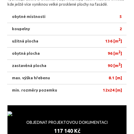
kde ještě více vyniknou velké prosklené plochy na fasádě.
obytné místnosti
5
koupelny
2
2
užitná plocha
136 [m
]
2
obytná plocha
96 [m
]
2
zastavěná plocha
90 [m
]
max. výška hřebenu
8.1 [m]
min. rozměry pozemku
12x24 [m]
OBJEDNAT PROJEKTOVOU DOKUMENTACI
117 140 Kč