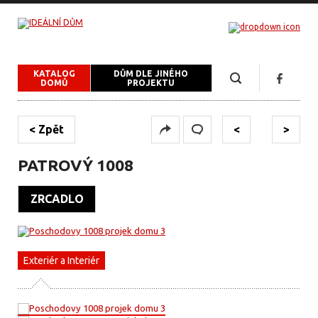
KATALOG
DŮM DLE JINÉHO
DOMŮ
PROJEKTU
< Zpět
<
>
PATROVÝ 1008
ZRCADLO
26 553 Kč
Exteriér a Interiér
Pohledy
Realizace
měsíčně