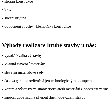
• stropní konstrukce
• krov
• střešní krytina
• odvodnění střechy - klempířská konstrukce
Výhody realizace hrubé stavby u nás:
• vysoká kvalita výstavby
• kvalitní stavební materiály
• sleva na materiálové sady
• časová garance ovlivněná jen technologickým postupem
• kontrola výstavby ze strany dodavatelů materiálů a potvrzení záruk
• záruční doba začíná plynout dnem odevzdání stavby
+