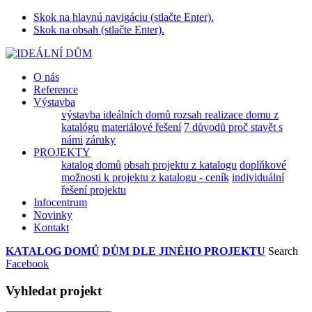
Skok na hlavnú navigáciu (stlačte Enter).
Skok na obsah (stlačte Enter).
O nás
Reference
Výstavba
výstavba ideálních domů
rozsah realizace domu z
katalógu
materiálové řešení
7 důvodů proč stavět s
námi
záruky
PROJEKTY
katalog domů
obsah projektu z katalogu
doplňkové
možnosti k projektu z katalogu - ceník
individuální
řešení projektu
Infocentrum
Novinky
Kontakt
KATALOG DOMŮ
DŮM DLE JINÉHO PROJEKTU
Search
Facebook
Vyhledat projekt