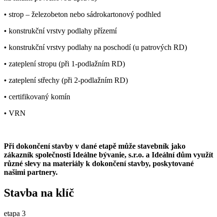
• strop – železobeton nebo sádrokartonový podhled
• konstrukční vrstvy podlahy přízemí
• konstrukční vrstvy podlahy na poschodí (u patrových RD)
• zateplení stropu (při 1-podlažním RD)
• zateplení střechy (při 2-podlažním RD)
• certifikovaný komín
• VRN
Při dokončení stavby v dané etapě může stavebník jako
zákazník společnosti Ideálne bývanie, s.r.o. a Ideální dům využít
různé slevy na materiály k dokončení stavby, poskytované
našimi partnery.
Stavba na klíč
etapa 3