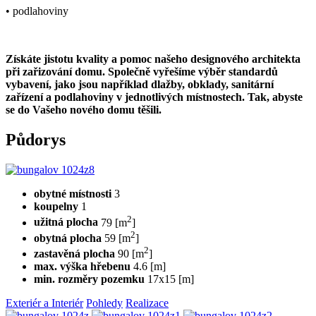
• podlahoviny
Získáte jistotu kvality a pomoc našeho designového architekta
při zařizování domu. Společně vyřešíme výběr standardů
vybavení, jako jsou například dlažby, obklady, sanitární
zařízení a podlahoviny v jednotlivých místnostech. Tak, abyste
se do Vašeho nového domu těšili.
Půdorys
obytné místnosti
3
koupelny
1
2
užitná plocha
79 [m
]
2
obytná plocha
59 [m
]
2
zastavěná plocha
90 [m
]
max. výška hřebenu
4.6 [m]
min. rozměry pozemku
17x15 [m]
Exteriér a Interiér
Pohledy
Realizace