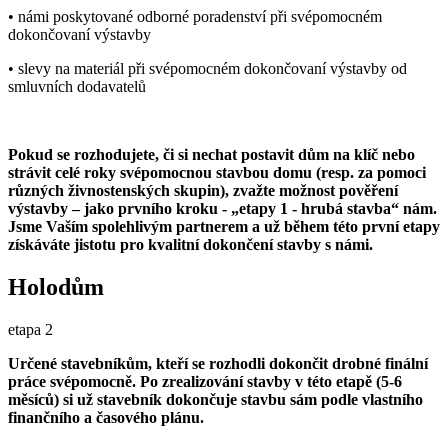
• námi poskytované odborné poradenství při svépomocném
dokončovaní výstavby
• slevy na materiál při svépomocném dokončovaní výstavby od
smluvních dodavatelů
Pokud se rozhodujete, či si nechat postavit dům na klíč nebo
strávit celé roky svépomocnou stavbou domu (resp. za pomoci
různých živnostenských skupin), zvažte možnost pověření
výstavby – jako prvního kroku - „etapy 1 - hrubá stavba“ nám.
Jsme Vaším spolehlivým partnerem a už během této první etapy
získáváte jistotu pro kvalitní dokončení stavby s námi.
Holodům
etapa 2
Určené stavebníkům, kteří se rozhodli dokončit drobné finální
práce svépomocně. Po zrealizování stavby v této etapě (5-6
měsíců) si už stavebník dokončuje stavbu sám podle vlastního
finančního a časového plánu.