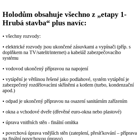
Holodům obsahuje všechno z „etapy 1-
Hrubá stavba“ plus navíc:
• všechny rozvody:
• elektrické rozvody jsou ukončené zásuvkami a vypínači (příp. s
doplňkem na TV/satelit/internet) a kabeláž zabezpečovacího
systému
• vodovod ukončený přípravou na napojení
• vytápění je většinou řešené jako podlahové, systém vytápění je
zabezpečený rozdělovacími skříněmi a kotlem (turbo, kondenzační
apod.)
• odpad je ukončený přípravou na osazení sanitárním zařízením
• okna a vchodové dveře (dřevěné euro-okna nebo plastové)
• úprava vnitřních stěn - finální omítka
• povrchová úprava vnějších stěn (zateplení, přesíťkování – příprava
na finální povrchovou úpravu)